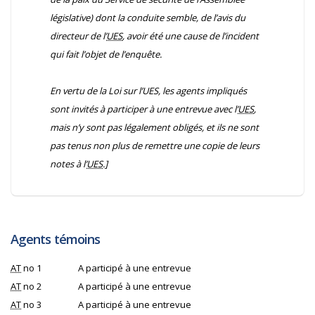
législative) dont la conduite semble, de l’avis du
directeur de l’
UES
, avoir été une cause de l’incident
qui fait l’objet de l’enquête.
En vertu de la
Loi sur l’UES
, les agents impliqués
sont invités à participer à une entrevue avec l’
UES
,
mais n’y sont pas légalement obligés, et ils ne sont
pas tenus non plus de remettre une copie de leurs
notes à l’
UES
.]
Agents témoins
AT
no 1
A participé à une entrevue
AT
no 2
A participé à une entrevue
AT
no 3
A participé à une entrevue