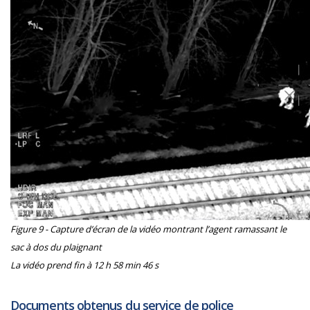
Figure 9 - Capture d’écran de la vidéo montrant l’agent ramassant le
sac à dos du plaignant
La vidéo prend fin à 12 h 58 min 46 s
Documents obtenus du service de police