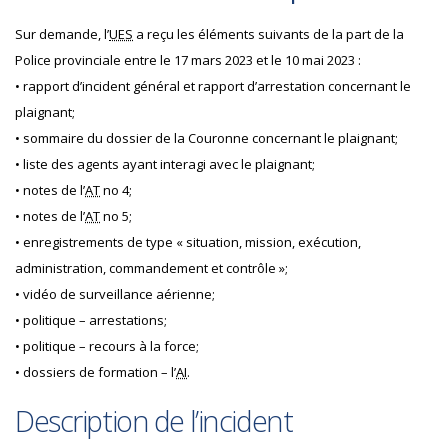
Sur demande, l’
UES
a reçu les éléments suivants de la part de la
Police provinciale entre le 17 mars 2023 et le 10 mai 2023 :
• rapport d’incident général et rapport d’arrestation concernant le
plaignant;
• sommaire du dossier de la Couronne concernant le plaignant;
• liste des agents ayant interagi avec le plaignant;
• notes de l’
AT
no 4;
• notes de l’
AT
no 5;
• enregistrements de type « situation, mission, exécution,
administration, commandement et contrôle »;
• vidéo de surveillance aérienne;
• politique – arrestations;
• politique – recours à la force;
• dossiers de formation – l’
AI
.
Description de l’incident