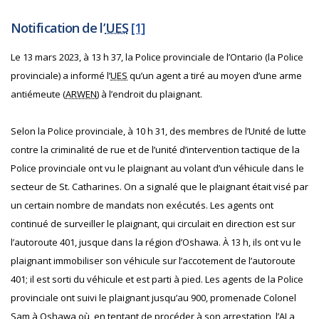
Notification de l’
UES
[1]
Le 13 mars 2023, à 13 h 37, la Police provinciale de l’Ontario (la Police
provinciale) a informé l’
UES
qu’un agent a tiré au moyen d’une arme
antiémeute (
ARWEN
) à l’endroit du plaignant.
Selon la Police provinciale, à 10 h 31, des membres de l’Unité de lutte
contre la criminalité de rue et de l’unité d’intervention tactique de la
Police provinciale ont vu le plaignant au volant d’un véhicule dans le
secteur de St. Catharines. On a signalé que le plaignant était visé par
un certain nombre de mandats non exécutés. Les agents ont
continué de surveiller le plaignant, qui circulait en direction est sur
l’autoroute 401, jusque dans la région d’Oshawa. À 13 h, ils ont vu le
plaignant immobiliser son véhicule sur l’accotement de l’autoroute
401; il est sorti du véhicule et est parti à pied. Les agents de la Police
provinciale ont suivi le plaignant jusqu’au 900, promenade Colonel
Sam à Oshawa où, en tentant de procéder à son arrestation, l’
AI
a