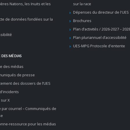
ères Nations, les Inuits et les
sur la race
Dépenses du directeur de l'UES
cte de données fondées sur la
Brochures
Plan d’activités / 2026-2027 – 202
sibilité
Plan pluriannuel d’accessibilité
UES-MPG Protocole d'entente
 DES MÉDIAS
re des médias
uniqués de presse
ement des dossiers de l’UES
 d'incidents
 sur X
e par courriel – Communiqués de
se
onne-ressource pour les médias