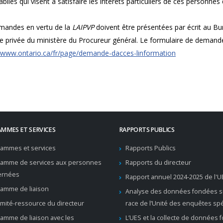
ablies qui visent à satisfaire les intérêts particuliers de ces personnes 
mandes en vertu de la
LAIPVP
doivent être présentées par écrit au Bur
ie privée du ministère du Procureur général. Le formulaire de demande
//www.ontario.ca/fr/page/demande-dacces-linformation
MMES ET SERVICES
RAPPORTS PUBLICS
ammes et services
Rapports Publics
ramme de services aux personnes
Rapports du directeur
ernées
Rapport annuel 2024-2025 de l'U
amme de liaison
Analyse des données fondées su
mité-ressource du directeur
race de l’Unité des enquêtes sp
amme de liaison avec les
L’UES et la collecte de données