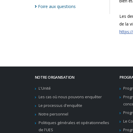
bien ét
Foire aux
questions
Les de
de la v
https:
NOTRE ORGANISATION
PROGRA
L'Unité
Progr
Les cas où nous pouvons enquêter
Prog
conc
Le processus d'enquête
Progr
Notre personnel
Le Co
Politiques générales et opérationnelles
de l'UES
Progr