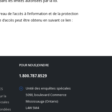
dans les limites autorisées par la loi.
eau de l’accès à l’information et de la protection
 d’accès peut être obtenu en suivant ce lien :
POUR NOUS JOINDRE
1.800.787.8529
Unité des enquêtes spéciales
ES
5090, boulevard Commerce
r la
Mississauga (Ontario)
éciales
L4W 5M4
 fondées