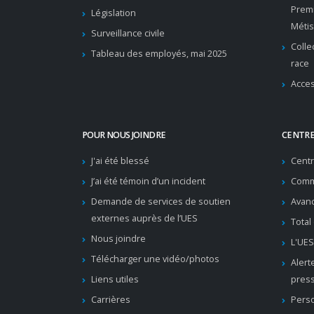
Premi
Législation
Métis
Surveillance civile
Colle
Tableau des employés, mai 2025
race
Acces
POUR NOUS JOINDRE
CENTRE
J'ai été blessé
Cent
J’ai été témoin d’un incident
Comm
Demande de services de soutien
Avanc
externes auprès de l’UES
Total
Nous joindre
L'UES
Télécharger une vidéo/photos
Alert
Liens utiles
pres
Carrières
Pers