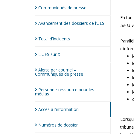
Communiqués de
presse
En tant
Avancement des dossiers de
l’UES
de la v
Total
d'incidents
Parall
d’info
L'UES sur
X
Alerte par courriel –
Communiqués de
presse
Personne-ressource pour les
médias
Accès à
l’information
Lorsque
Numéros de
dossier
tribun