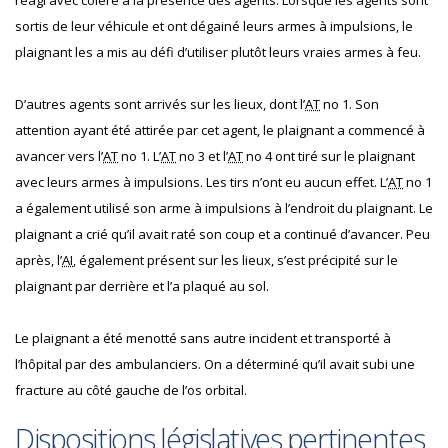
réagi avec colère à la présence des agents. Lorsque les agents sont
sortis de leur véhicule et ont dégainé leurs armes à impulsions, le
plaignant les a mis au défi d’utiliser plutôt leurs vraies armes à feu.
D’autres agents sont arrivés sur les lieux, dont l’
AT
no 1. Son
attention ayant été attirée par cet agent, le plaignant a commencé à
avancer vers l’
AT
no 1. L’
AT
no 3 et l’
AT
no 4 ont tiré sur le plaignant
avec leurs armes à impulsions. Les tirs n’ont eu aucun effet. L’
AT
no 1
a également utilisé son arme à impulsions à l’endroit du plaignant. Le
plaignant a crié qu’il avait raté son coup et a continué d’avancer. Peu
après, l’
AI
, également présent sur les lieux, s’est précipité sur le
plaignant par derrière et l’a plaqué au sol.
Le plaignant a été menotté sans autre incident et transporté à
l’hôpital par des ambulanciers. On a déterminé qu’il avait subi une
fracture au côté gauche de l’os orbital.
Dispositions législatives pertinentes