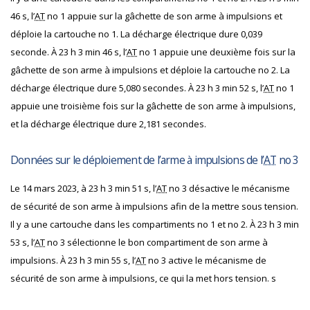
46 s, l’
AT
no 1 appuie sur la gâchette de son arme à impulsions et
déploie la cartouche no 1. La décharge électrique dure 0,039
seconde. À 23 h 3 min 46 s, l’
AT
no 1 appuie une deuxième fois sur la
gâchette de son arme à impulsions et déploie la cartouche no 2. La
décharge électrique dure 5,080 secondes. À 23 h 3 min 52 s, l’
AT
no 1
appuie une troisième fois sur la gâchette de son arme à impulsions,
et la décharge électrique dure 2,181 secondes.
Données sur le déploiement de l’arme à impulsions de l’
AT
no 3
Le 14 mars 2023, à 23 h 3 min 51 s, l’
AT
no 3 désactive le mécanisme
de sécurité de son arme à impulsions afin de la mettre sous tension.
Il y a une cartouche dans les compartiments no 1 et no 2. À 23 h 3 min
53 s, l’
AT
no 3 sélectionne le bon compartiment de son arme à
impulsions. À 23 h 3 min 55 s, l’
AT
no 3 active le mécanisme de
sécurité de son arme à impulsions, ce qui la met hors tension. s