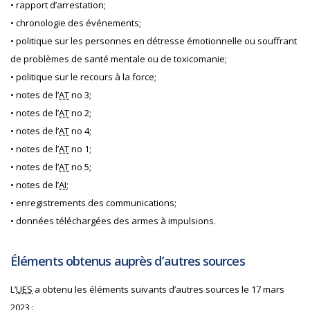
• rapport d’arrestation;
• chronologie des événements;
• politique sur les personnes en détresse émotionnelle ou souffrant
de problèmes de santé mentale ou de toxicomanie;
• politique sur le recours à la force;
• notes de l’
AT
no 3;
• notes de l’
AT
no 2;
• notes de l’
AT
no 4;
• notes de l’
AT
no 1;
• notes de l’
AT
no 5;
• notes de l’
AI
;
• enregistrements des communications;
• données téléchargées des armes à impulsions.
Éléments obtenus auprès d’autres sources
L’
UES
a obtenu les éléments suivants d’autres sources le 17 mars
2023 :