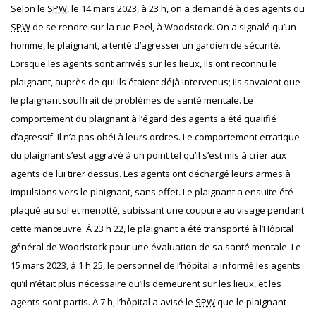
Selon le
SPW
, le 14 mars 2023, à 23 h, on a demandé à des agents du
SPW
de se rendre sur la rue Peel, à Woodstock. On a signalé qu’un
homme, le plaignant, a tenté d’agresser un gardien de sécurité.
Lorsque les agents sont arrivés sur les lieux, ils ont reconnu le
plaignant, auprès de qui ils étaient déjà intervenus; ils savaient que
le plaignant souffrait de problèmes de santé mentale. Le
comportement du plaignant à l’égard des agents a été qualifié
d’agressif. Il n’a pas obéi à leurs ordres. Le comportement erratique
du plaignant s’est aggravé à un point tel qu’il s’est mis à crier aux
agents de lui tirer dessus. Les agents ont déchargé leurs armes à
impulsions vers le plaignant, sans effet. Le plaignant a ensuite été
plaqué au sol et menotté, subissant une coupure au visage pendant
cette manœuvre. À 23 h 22, le plaignant a été transporté à l’Hôpital
général de Woodstock pour une évaluation de sa santé mentale. Le
15 mars 2023, à 1 h 25, le personnel de l’hôpital a informé les agents
qu’il n’était plus nécessaire qu’ils demeurent sur les lieux, et les
agents sont partis. À 7 h, l’hôpital a avisé le
SPW
que le plaignant