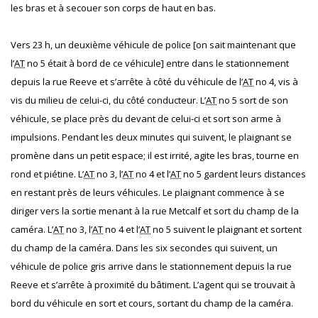
les bras et à secouer son corps de haut en bas.
Vers 23 h, un deuxième véhicule de police [on sait maintenant que
l’
AT
no 5 était à bord de ce véhicule] entre dans le stationnement
depuis la rue Reeve et s’arrête à côté du véhicule de l’
AT
no 4, vis à
vis du milieu de celui-ci, du côté conducteur. L’
AT
no 5 sort de son
véhicule, se place près du devant de celui-ci et sort son arme à
impulsions. Pendant les deux minutes qui suivent, le plaignant se
promène dans un petit espace; il est irrité, agite les bras, tourne en
rond et piétine. L’
AT
no 3, l’
AT
no 4 et l’
AT
no 5 gardent leurs distances
en restant près de leurs véhicules. Le plaignant commence à se
diriger vers la sortie menant à la rue Metcalf et sort du champ de la
caméra. L’
AT
no 3, l’
AT
no 4 et l’
AT
no 5 suivent le plaignant et sortent
du champ de la caméra. Dans les six secondes qui suivent, un
véhicule de police gris arrive dans le stationnement depuis la rue
Reeve et s’arrête à proximité du bâtiment. L’agent qui se trouvait à
bord du véhicule en sort et cours, sortant du champ de la caméra.