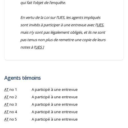
qui fait l’objet de l’enquête.
En vertu de la
Loi sur l’UES
, les agents impliqués
sont invités à participer à une entrevue avec l’
UES
,
mais n’y sont pas légalement obligés, et ils ne sont
pas tenus non plus de remettre une copie de leurs
notes à l’
UES
.]
Agents témoins
AT
no 1
A participé à une entrevue
AT
no 2
A participé à une entrevue
AT
no 3
A participé à une entrevue
AT
no 4
A participé à une entrevue
AT
no 5
A participé à une entrevue