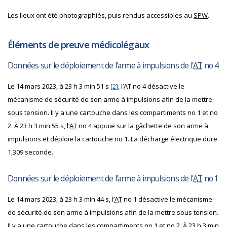
Les lieux ont été photographiés, puis rendus accessibles au
SPW
.
Éléments de preuve médicolégaux
Données sur le déploiement de l’arme à impulsions de l’
AT
no 4
Le 14 mars 2023, à 23 h 3 min 51 s
[2]
, l’
AT
no 4 désactive le
mécanisme de sécurité de son arme à impulsions afin de la mettre
sous tension. Il y a une cartouche dans les compartiments no 1 et no
2. À 23 h 3 min 55 s, l’
AT
no 4 appuie sur la gâchette de son arme à
impulsions et déploie la cartouche no 1. La décharge électrique dure
1,309 seconde.
Données sur le déploiement de l’arme à impulsions de l’
AT
no 1
Le 14 mars 2023, à 23 h 3 min 44 s, l’
AT
no 1 désactive le mécanisme
de sécurité de son arme à impulsions afin de la mettre sous tension.
Il y a une cartouche dans les compartiments no 1 et no 2. À 23 h 3 min