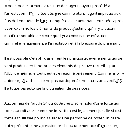
Woodstock le 14 mars 2023. L’un des agents ayant procédé à
l’arrestation – l’
AI
– a été désigné comme étant l’agent impliqué aux
fins de l’enquête de l’
UES
. L’enquête est maintenant terminée. Après
avoir examiné les éléments de preuve, j’estime qu’il n’y a aucun
motif raisonnable de croire que l’
AI
a commis une infraction
criminelle relativement à l’arrestation et à la blessure du plaignant.
Il est possible d’établir clairement les principaux événements qui se
sont produits en fonction des éléments de preuve recueillis par
l’
UES
; de même, le tout peut être résumé brièvement. Comme la loi l’y
autorise, l’
AI
a choisi de ne pas participer à une entrevue avec l’
UES
.
Il a toutefois autorisé la divulgation de ses notes.
Aux termes de l’article 34 du
Code criminel
, l’emploi d’une force qui
constituerait autrement une infraction est légalement justifié si cette
force est utilisée pour dissuader une personne de poser un geste
qui représente une agression réelle ou une menace d’agression,