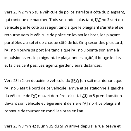
Vers 23 h 2 min 5 s, le véhicule de police s’arrête à côté du plaignant,
qui continue de marcher. Trois secondes plus tard, l’
AT
no 3 sort du
véhicule par le côté passager, tandis que le plaignant s’arrête et se
retourne vers le véhicule de police en levant les bras, les plaçant
parallèles au sol et de chaque côté de lui. Cinq secondes plus tard,
l’
AT
no 4 ouvre sa portière tandis que l’
AT
no 3 pointe son arme à
impulsions vers le plaignant. Le plaignant est agité; il bouge les bras
et fait les cent pas. Les agents gardent leurs distances.
Vers 23 h 2, un deuxième véhicule du
SPW
[on sait maintenant que
l’
AT
no 5 était à bord de ce véhicule] arrive et se stationne à gauche
du véhicule de l’
AT
no 4 et derrière celui ci. L’
AT
no 5 prend position
devant son véhicule et légèrement derrière l’
AT
no 4. Le plaignant
continue de tourner en rond, les bras en l’air.
Vers 23 h 3 min 42 s, un
VUS
du
SPW
arrive depuis la rue Reeve et