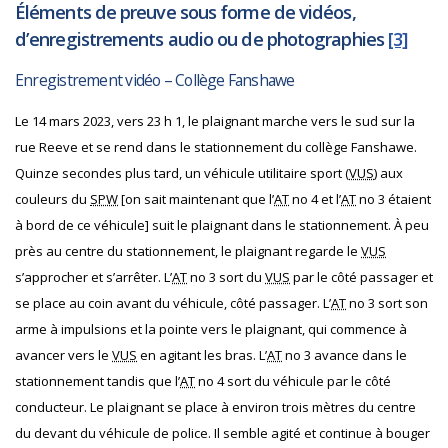
Éléments de preuve sous forme de vidéos,
d’enregistrements audio ou de photographies
[3]
Enregistrement vidéo – Collège Fanshawe
Le 14 mars 2023, vers 23 h 1, le plaignant marche vers le sud sur la
rue Reeve et se rend dans le stationnement du collège Fanshawe.
Quinze secondes plus tard, un véhicule utilitaire sport (
VUS
) aux
couleurs du
SPW
[on sait maintenant que l’
AT
no 4 et l’
AT
no 3 étaient
à bord de ce véhicule] suit le plaignant dans le stationnement. À peu
près au centre du stationnement, le plaignant regarde le
VUS
s’approcher et s’arrêter. L’
AT
no 3 sort du
VUS
par le côté passager et
se place au coin avant du véhicule, côté passager. L’
AT
no 3 sort son
arme à impulsions et la pointe vers le plaignant, qui commence à
avancer vers le
VUS
en agitant les bras. L’
AT
no 3 avance dans le
stationnement tandis que l’
AT
no 4 sort du véhicule par le côté
conducteur. Le plaignant se place à environ trois mètres du centre
du devant du véhicule de police. Il semble agité et continue à bouger