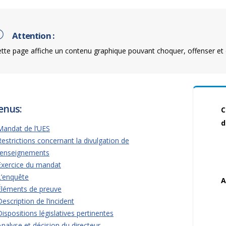
Attention :
tte page affiche un contenu graphique pouvant choquer, offenser et 
enus:
C
d
Mandat de l’UES
Restrictions concernant la divulgation de
renseignements
Exercice du mandat
L’enquête
A
Éléments de preuve
Description de l’incident
Dispositions législatives pertinentes
Analyse et décision du directeur