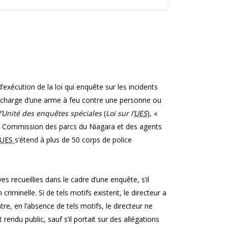
 d’exécution de la loi qui enquête sur les incidents
décharge d’une arme à feu contre une personne ou
l’Unité des enquêtes spéciales
(
Loi sur l’
UES
), «
la Commission des parcs du Niagara et des agents
UES
s’étend à plus de 50 corps de police
ves recueillies dans le cadre d’une enquête, s’il
riminelle. Si de tels motifs existent, le directeur a
re, en l’absence de tels motifs, le directeur ne
rendu public, sauf s’il portait sur des allégations