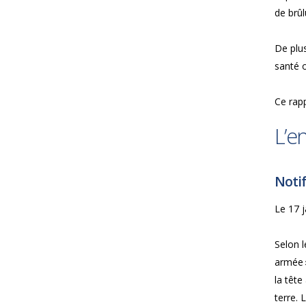
de brûl
De plus
santé o
Ce rapp
L’e
Notif
Le 17 j
Selon 
armée »
la tête
terre. 