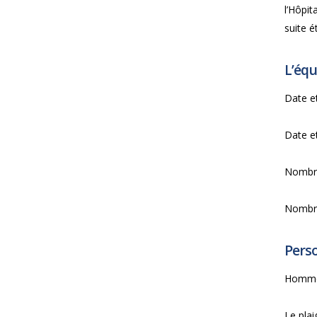
l’Hôpit
suite é
L’équ
Date et
Date et
Nombre
Nombre 
Perso
Homme 
Le plai