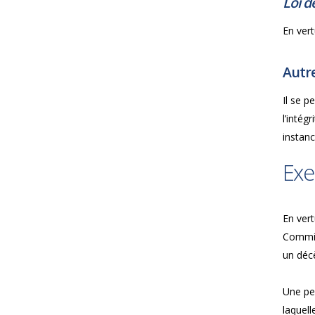
Loi d
En vert
Autre
Il se 
l’intég
instan
Exe
En vert
Commis
un déc
Une per
laquell