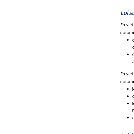
Loi su
En vertu
notam
En vertu
notam