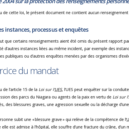
e 2004 sur la protection des renseignements personnel
u de cette loi, le présent document ne contient aucun renseignement 
s instances, processus et enquêtes
peut que certains renseignements aient été omis du présent rapport pa
rité d’autres instances liées au même incident, par exemple des insta
ces publiques ou d’autres enquêtes menées par des organismes d’exécu
rcice du mandat
u de l’article 15 de la
Loi sur l’
UES
, l’UES peut enquêter sur la conduit
sion des parcs du Niagara ou agents de la paix en vertu de
Loi sur 
ès, des blessures graves, une agression sexuelle ou la décharge d’un
sonne subit une « blessure grave » qui relève de la compétence de l’
U
e elle est admise à l’hôpital, elle souffre d’une fracture du crâne, d’u