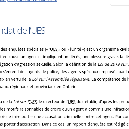
dat de l’UES
 des enquêtes spéciales (« l’
UES
» ou « l’Unité ») est un organisme civil
t en cause un agent et impliquant un décès, une blessure grave, la 
égation d’agression sexuelle. Selon la définition de la
Loi de 2019 sur 
 » s’entend des agents de police, des agents spéciaux employés par 
aix en vertu de la
Loi sur l’Assemblée législative
. La compétence de l’
aux, régionaux et provinciaux en Ontario.
u de la
Loi sur l’
UES
, le directeur de l’
UES
doit établir, d’après les preu
des motifs raisonnables de croire qu’un agent a commis une infraction c
oir de faire porter une accusation criminelle contre cet agent. Par cont
s porter d’accusation. Dans ce cas, un rapport d’enquête est rédigé et 