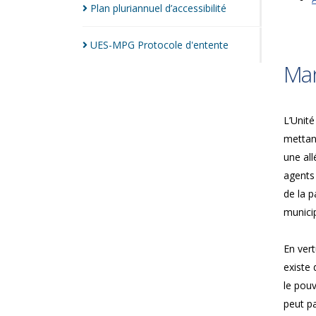
Plan pluriannuel
d’accessibilité
UES-MPG Protocole
d'entente
Man
L’Unité
mettan
une all
agents
de la p
municip
En vert
existe 
le pouv
peut pa