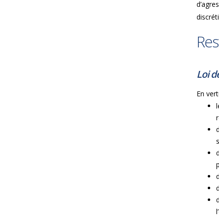
d’agres
discrét
Res
Loi d
En vert
l