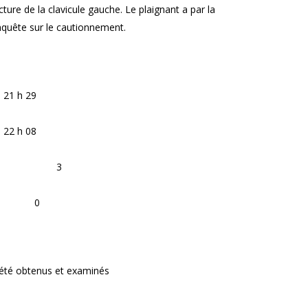
ure de la clavicule gauche. Le plaignant a par la
enquête sur le cautionnement.
à 21 h 29
à 22 h 08
3
:
0
 été obtenus et examinés