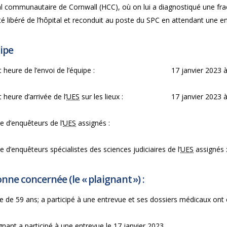
al communautaire de Cornwall (HCC), où on lui a diagnostiqué une fract
té libéré de l’hôpital et reconduit au poste du SPC en attendant une 
ipe
 heure de l’envoi de l’équipe :
17 janvier 2023 
 heure d’arrivée de l’
UES
sur les lieux :
17 janvier 2023 
 d’enquêteurs de l’
UES
assignés :
d’enquêteurs spécialistes des sciences judiciaires de l’
UES
assignés 
nne concernée (le « plaignant ») :
de 59 ans; a participé à une entrevue et ses dossiers médicaux ont
gnant a participé à une entrevue le 17 janvier 2023.