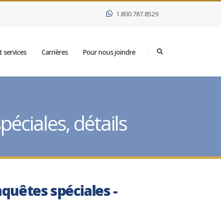
1.800.787.8529
 services
Carrières
Pour nous joindre
éciales, détails
nquêtes spéciales -