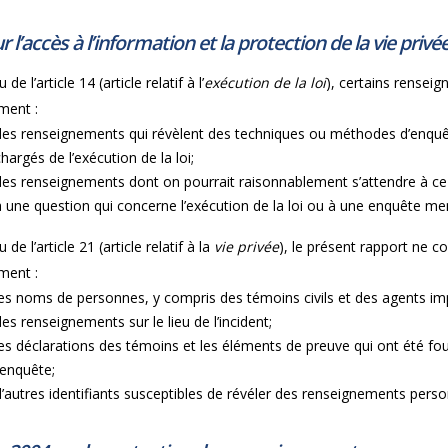
r l’accès à l’information et la protection de la vie privé
 de l’article 14 (article relatif à l’
exécution de la loi
), certains rensei
ment :
des renseignements qui révèlent des techniques ou méthodes d’enquête
chargés de l’exécution de la loi;
des renseignements dont on pourrait raisonnablement s’attendre à ce qu
à une question qui concerne l’exécution de la loi ou à une enquête me
 de l’article 21 (article relatif à la
vie privée
), le présent rapport ne 
ment :
les noms de personnes, y compris des témoins civils et des agents im
des renseignements sur le lieu de l’incident;
les déclarations des témoins et les éléments de preuve qui ont été four
l’enquête;
d’autres identifiants susceptibles de révéler des renseignements pers