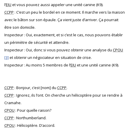
l’
EIU
et vous pouvez aussi appeler une unité canine (K9).
CCPP
: C’est un peu le bordel en ce moment. Il marche vers la maison
avec le bâton sur son épaule. Ça vient juste d’arriver. Ça pourrait
être son domicile.
Inspecteur : Oui, exactement, et si c’est le cas, nous pouvons établir
un périmètre de sécurité et attendre.
Inspecteur : Oui, donc si vous pouvez obtenir une analyse du
CPOU
[3]
et obtenir un négociateur en situation de crise.
Inspecteur : Au moins 5 membres de l’
EIU
et une unité canine (K9).
CCPP
: Bonjour, c’est [nom] du
CCPP
.
CCPP
: Ignorez, ils l’ont. On cherche un hélicoptère pour se rendre à
Cramahe.
CPOU
: Pour quelle raison?
CCPP
: Northumberland.
CPOU
: Hélicoptère. D’accord.