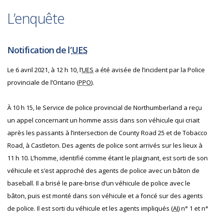
L’enquête
Notification de l’
UES
Le 6 avril 2021, à 12 h 10, l’
UES
a été avisée de l’incident par la Police
provinciale de l’Ontario (
PPO
).
À 10 h 15, le Service de police provincial de Northumberland a reçu
un appel concernant un homme assis dans son véhicule qui criait
après les passants à l’intersection de County Road 25 et de Tobacco
Road, à Castleton. Des agents de police sont arrivés sur les lieux à
11 h 10. L’homme, identifié comme étant le plaignant, est sorti de son
véhicule et s’est approché des agents de police avec un bâton de
baseball. Il a brisé le pare-brise d’un véhicule de police avec le
bâton, puis est monté dans son véhicule et a foncé sur des agents
de police. Il est sorti du véhicule et les agents impliqués (
AI
) n° 1 et n°