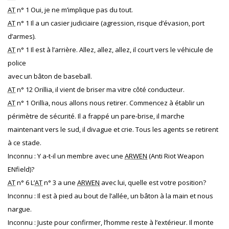
AT
n° 1 Oui, je ne m’implique pas du tout.
AT
n° 1 Il a un casier judiciaire (agression, risque d’évasion, port
d’armes).
AT
n° 1 Il est à l’arrière. Allez, allez, allez, il court vers le véhicule de
police
avec un bâton de baseball.
AT
n° 12 Orillia, il vient de briser ma vitre côté conducteur.
AT
n° 1 Orillia, nous allons nous retirer. Commencez à établir un
périmètre de sécurité. Il a frappé un pare-brise, il marche
maintenant vers le sud, il divague et crie. Tous les agents se retirent
à ce stade.
Inconnu : Y a-t-il un membre avec une
ARWEN
(Anti Riot Weapon
ENfield)?
AT
n° 6 L’
AT
n° 3 a une
ARWEN
avec lui, quelle est votre position?
Inconnu : Il est à pied au bout de l’allée, un bâton à la main et nous
nargue.
Inconnu : Juste pour confirmer, l’homme reste à l’extérieur. Il monte