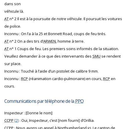
dans son
véhicule là.
AT
n° 2 Il est à la poursuite de notre véhicule. Il poursuit les voitures
de police.
Inconnu : On l’a à la 25 et Bonnett Road, coups de feu tirés.
AT
n° 2 On a des tirs d’
ARWEN
, homme à terre.
AT
n° 1 Coups de feu. Les premiers soins informés de la situation.
Veuillez demander à ce que des intervenants des
SMU
se rendent
sur place.
Inconnu : Touché à l’aide d’un pistolet de calibre 9 mm.
Inconnu :
RCP
(réanimation cardio-pulmonaire) en cours,
RCP
en
cours.
Communications par téléphone de la
PPO
Inspecteur : [Donne le nom]
CCPP
[2]
: Oui, Inspecteur, c’est [nom fourni] d’Orillia.
CCPP
: Nous avons un appel à Northumberland ici. Le canton de