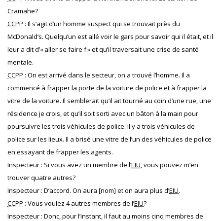
Cramahe?
CCPP
: Il s’agit d’un homme suspect qui se trouvait près du
McDonald’s. Quelqu’un est allé voir le gars pour savoir qui il était, et il
leur a dit d’« aller se faire f » et qu’il traversait une crise de santé
mentale.
CCPP
: On est arrivé dans le secteur, on a trouvé l’homme. Il a
commencé à frapper la porte de la voiture de police et à frapper la
vitre de la voiture. Il semblerait qu’il ait tourné au coin d’une rue, une
résidence je crois, et qu’il soit sorti avec un bâton à la main pour
poursuivre les trois véhicules de police. Il y a trois véhicules de
police sur les lieux. Il a brisé une vitre de l’un des véhicules de police
en essayant de frapper les agents.
Inspecteur : Si vous avez un membre de l’
EIU
, vous pouvez m’en
trouver quatre autres?
Inspecteur : D’accord. On aura [nom] et on aura plus d’
EIU
.
CCPP
: Vous voulez 4 autres membres de l’
EIU
?
Inspecteur : Donc, pour l’instant, il faut au moins cinq membres de