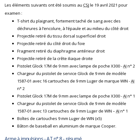
Les éléments suivants ont été soumis au
CSJ
le 19 avril 2021 pour
examen :
T-shirt du plaignant, fortement taché de sang avec des
déchirures à l’encolure, à l’épaule et au milieu du côté droit
Projectile retiré du tissu dorsal superficiel droit
Projectile retiré du côté droit du foie
Fragment retiré du diaphragme antérieur droit
Projectile retiré de la crête iliaque droite
Pistolet Glock 17M de 9 mm avec lampe de poche X300 -
AI
n° 2
Chargeur du pistolet de service Glock de 9 mm de modèle
1587-01 avec 16 cartouches de 9 mm Luger de marque WIN -
AI
n° 2
Pistolet Glock 17M de 9 mm avec lampe de poche X300 -
AI
n° 1
Chargeur du pistolet de service Glock de 9 mm de modèle
1587-01 avec 13 cartouches de 9 mm Luger de WIN –
AI
n° 1
Boîtes de cartouches 9 mm Luger de WIN (x5)
Bâton de baseball en aluminium de marque Cooper.
Arme à impulsions -
AT
n° 8 - résumé