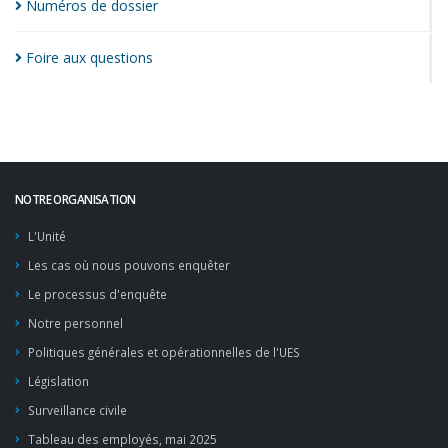
Numéros de
dossier
Foire aux
questions
NOTRE ORGANISATION
L'Unité
Les cas où nous pouvons enquêter
Le processus d'enquête
Notre personnel
Politiques générales et opérationnelles de l'UES
Législation
Surveillance civile
Tableau des employés, mai 2025