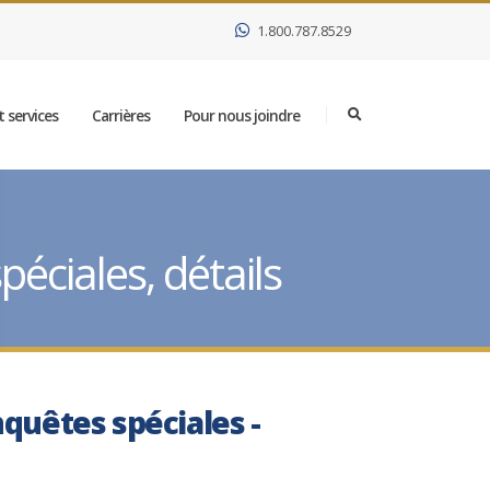
1.800.787.8529
 services
Carrières
Pour nous joindre
éciales, détails
nquêtes spéciales -