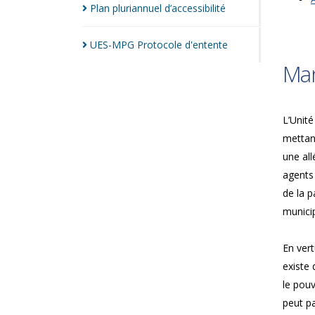
Plan pluriannuel
d’accessibilité
UES-MPG Protocole
d'entente
Man
L’Unité
mettan
une all
agents
de la p
municip
En vert
existe 
le pouv
peut pa