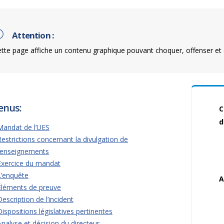
Attention :
tte page affiche un contenu graphique pouvant choquer, offenser et 
enus:
C
d
Mandat de l’UES
Restrictions concernant la divulgation de
renseignements
Exercice du mandat
L’enquête
A
Éléments de preuve
Description de l’incident
Dispositions législatives pertinentes
Analyse et décision du directeur