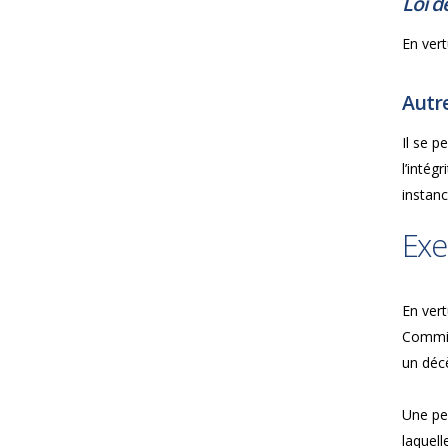
Loi d
En vert
Autre
Il se 
l’intég
instan
Exe
En vert
Commis
un déc
Une per
laquell