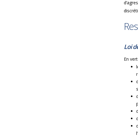
d’agres
discrét
Res
Loi d
En vert
l