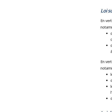
Loi su
En vertu
notam
En vertu
notam