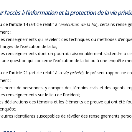
r l’accès à l’information et la protection de la vie privé
 de l’article 14 (article relatif à l’
exécution de la loi
), certains rensei
ment :
des renseignements qui révèlent des techniques ou méthodes d’enquête
chargés de l’exécution de la loi;
des renseignements dont on pourrait raisonnablement s’attendre à ce qu
à une question qui concerne l’exécution de la loi ou à une enquête me
 de l’article 21 (article relatif à la
vie privée
), le présent rapport ne 
ment :
les noms de personnes, y compris des témoins civils et des agents im
des renseignements sur le lieu de l’incident;
les déclarations des témoins et les éléments de preuve qui ont été four
l’enquête;
d’autres identifiants susceptibles de révéler des renseignements pers