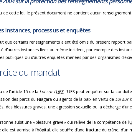
e 2004 sur la protection des renseignements personnel
u de cette loi, le présent document ne contient aucun renseignement 
s instances, processus et enquêtes
peut que certains renseignements aient été omis du présent rapport pa
rité d’autres instances liées au même incident, par exemple des insta
ces publiques ou d’autres enquêtes menées par des organismes d’exécu
rcice du mandat
u de l’article 15 de la
Loi sur l’
UES
, l’UES peut enquêter sur la conduit
sion des parcs du Niagara ou agents de la paix en vertu de
Loi sur 
ès, des blessures graves, une agression sexuelle ou la décharge d’un
sonne subit une « blessure grave » qui relève de la compétence de l’
U
e elle est admise à l’hôpital, elle souffre d’une fracture du crâne, d’u