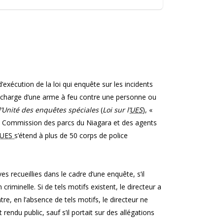
 d’exécution de la loi qui enquête sur les incidents
décharge d’une arme à feu contre une personne ou
l’Unité des enquêtes spéciales
(
Loi sur l’
UES
), «
la Commission des parcs du Niagara et des agents
UES
s’étend à plus de 50 corps de police
ves recueillies dans le cadre d’une enquête, s’il
riminelle. Si de tels motifs existent, le directeur a
re, en l’absence de tels motifs, le directeur ne
rendu public, sauf s’il portait sur des allégations