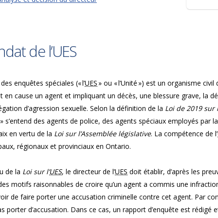
dat de l’UES
 des enquêtes spéciales (« l’
UES
» ou « l’Unité ») est un organisme civil
t en cause un agent et impliquant un décès, une blessure grave, la 
égation d’agression sexuelle. Selon la définition de la
Loi de 2019 sur 
 » s’entend des agents de police, des agents spéciaux employés par 
aix en vertu de la
Loi sur l’Assemblée législative
. La compétence de l’
aux, régionaux et provinciaux en Ontario.
u de la
Loi sur l’
UES
, le directeur de l’
UES
doit établir, d’après les preu
des motifs raisonnables de croire qu’un agent a commis une infraction c
oir de faire porter une accusation criminelle contre cet agent. Par cont
s porter d’accusation. Dans ce cas, un rapport d’enquête est rédigé et 