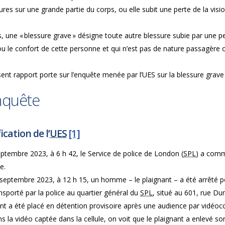
ures sur une grande partie du corps, ou elle subit une perte de la visio
, une « blessure grave » désigne toute autre blessure subie par une p
u le confort de cette personne et qui n’est pas de nature passagère 
ent rapport porte sur l’enquête menée par l’UES sur la blessure grave
nquête
ication de l’
UES
[1]
ptembre 2023, à 6 h 42, le Service de police de London (
SPL
) a comm
e.
septembre 2023, à 12 h 15, un homme – le plaignant – a été arrêté po
nsporté par la police au quartier général du
SPL
, situé au 601, rue Dun
nt a été placé en détention provisoire après une audience par vidéoc
s la vidéo captée dans la cellule, on voit que le plaignant a enlevé son