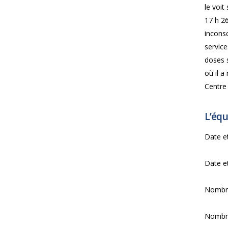
le voit
17 h 26
inconsc
service
doses 
où il a
Centre
L’équ
Date et
Date et
Nombre
Nombre 