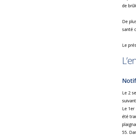
de brûl
De plus
santé o
Le prés
L’e
Notif
Le 2 se
suivant
Le 1er 
été tra
plaigna
55. Dan