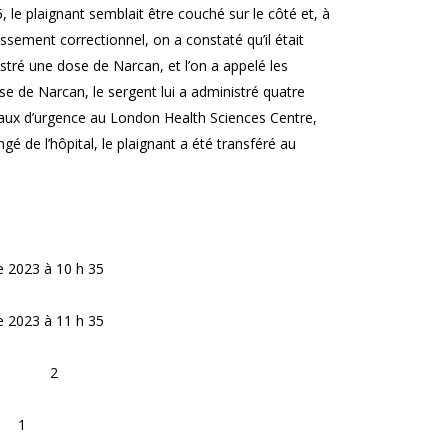
5, le plaignant semblait être couché sur le côté et, à
issement correctionnel, on a constaté qu’il était
stré une dose de Narcan, et l’on a appelé les
se de Narcan, le sergent lui a administré quatre
caux d’urgence au London Health Sciences Centre,
é de l’hôpital, le plaignant a été transféré au
 2023 à 10 h 35
 2023 à 11 h 35
2
1