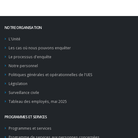
NOTRE ORGANISATION
L'Unité
Les cas où nous pouvons enquêter
Le processus d'enquête
Notre personnel
Politiques générales et opérationnelles de l'UES
Législation
Surveillance civile
Tableau des employés, mai 2025
PROGRAMMES ET SERVICES
Programmes et services
Programme de services aux personnes concernées