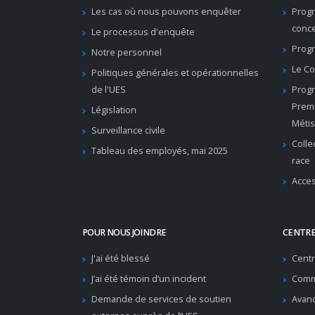
Les cas où nous pouvons enquêter
Prog
conc
Le processus d'enquête
Progr
Notre personnel
Le Co
Politiques générales et opérationnelles
de l'UES
Progr
Premi
Législation
Métis
Surveillance civile
Colle
Tableau des employés, mai 2025
race
Acces
POUR NOUS JOINDRE
CENTRE
J'ai été blessé
Cent
J’ai été témoin d’un incident
Comm
Demande de services de soutien
Avanc