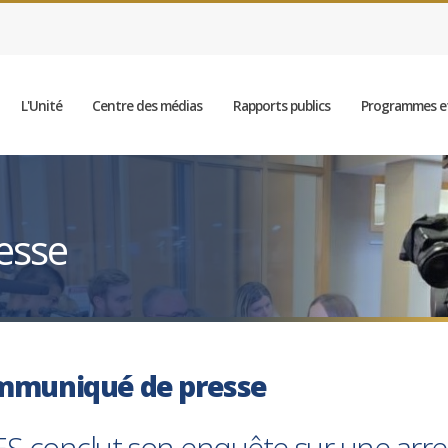
L'Unité
Centre des médias
Rapports publics
Programmes et
esse
mmuniqué de presse