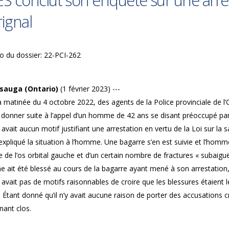
ES conclut son enquête sur une arre
rignal
 du dossier: 22-PCI-262
sauga (Ontario)
(1 février 2023) ---
 matinée du 4 octobre 2022, des agents de la Police provinciale de l’
e donner suite à l’appel d’un homme de 42 ans se disant préoccupé pa
’y avait aucun motif justifiant une arrestation en vertu de la Loi sur la
expliqué la situation à l’homme. Une bagarre s’en est suivie et l’homme 
e de l’os orbital gauche et d’un certain nombre de fractures « subaigu
 ait été blessé au cours de la bagarre ayant mené à son arrestation, 
’y avait pas de motifs raisonnables de croire que les blessures étaient l
 Étant donné qu’il n’y avait aucune raison de porter des accusations cr
nant clos.