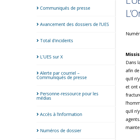
L’U
Communiqués de
presse
L’O
Avancement des dossiers de
l’UES
Numéro
Total
d'incidents
Missis
L'UES sur
X
Dans la
afin d
Alerte par courriel –
Communiqués de
presse
qu’il n
et ont 
Personne-ressource pour les
fractur
médias
l’homme
qu’il n
Accès à
l’information
agents.
mainte
Numéros de
dossier