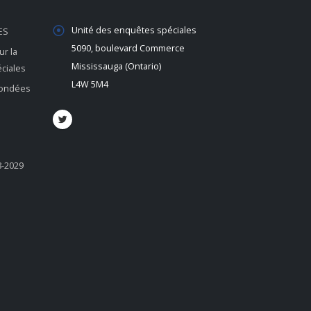
Unité des enquêtes spéciales
ES
5090, boulevard Commerce
r la
Mississauga (Ontario)
éciales
L4W 5M4
 fondées
8-2029