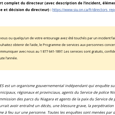
t complet du directeur (avec description de l’incident, éléme
e et décision du directeur) :
https://www.siu.on.ca/fr/directors_rep
 vous ou quelqu’un de votre entourage avez été touchés par un incident fai
uhaitez obtenir de l’aide, le Programme de services aux personnes conce
mmuniquer avec nous au 1 877 641-1897. Les services sont gratuits, confident
ute l’année.
UES est un organisme gouvernemental indépendant qui enquête sur 
icipaux, régionaux et provinciaux, agents du Service de police Ni
mission des parcs du Niagara et agents de la paix du Service de pr
rrait avoir entraîné un décès, une blessure grave, la perpétration
e à feu sur une personne. Toutes les enquêtes sont menées par de