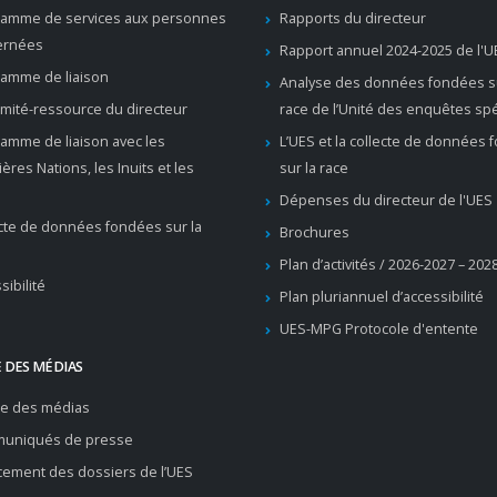
ramme de services aux personnes
Rapports du directeur
ernées
Rapport annuel 2024-2025 de l'U
amme de liaison
Analyse des données fondées su
mité-ressource du directeur
race de l’Unité des enquêtes sp
amme de liaison avec les
L’UES et la collecte de données
ères Nations, les Inuits et les
sur la race
Dépenses du directeur de l'UES
cte de données fondées sur la
Brochures
Plan d’activités / 2026-2027 – 202
sibilité
Plan pluriannuel d’accessibilité
UES-MPG Protocole d'entente
 DES MÉDIAS
re des médias
uniqués de presse
ement des dossiers de l’UES