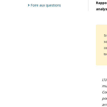
Rappor
Foire aux
questions
analys
Si
so
co
to
L’
mun
Com
pou
arm