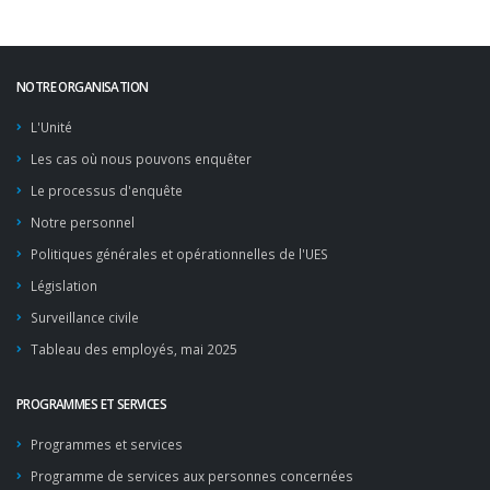
NOTRE ORGANISATION
L'Unité
Les cas où nous pouvons enquêter
Le processus d'enquête
Notre personnel
Politiques générales et opérationnelles de l'UES
Législation
Surveillance civile
Tableau des employés, mai 2025
PROGRAMMES ET SERVICES
Programmes et services
Programme de services aux personnes concernées