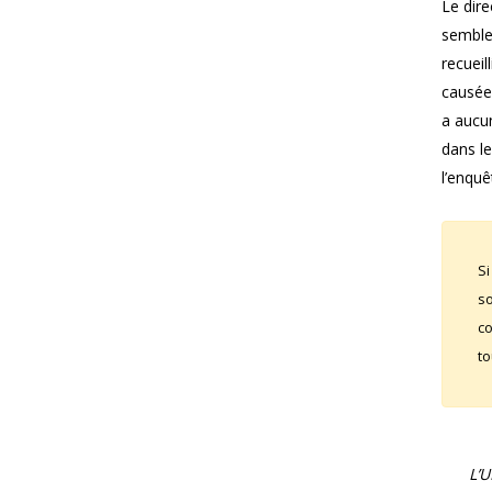
Le dire
semble
recueil
causées
a aucu
dans l
l’enquê
Si
so
co
to
L’