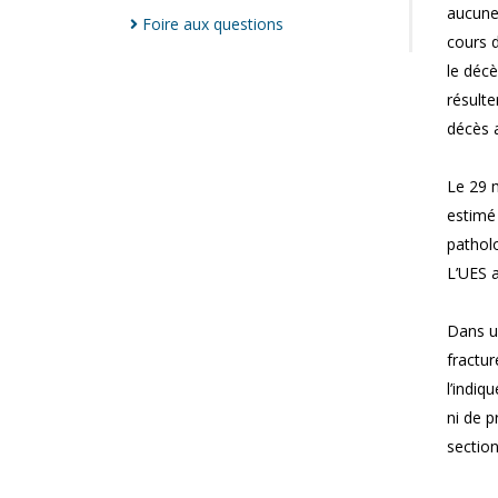
aucune 
Foire aux
questions
cours d
le décè
résulte
décès a
Le 29 m
estimé 
patholo
L’UES a
Dans un
fractu
l’indiq
ni de p
sectio