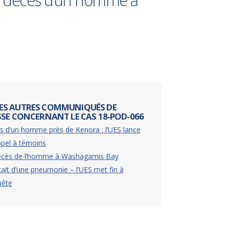
 le décès d’un homme à
ES AUTRES COMMUNIQUÉS DE
SSE CONCERNANT LE CAS 18-POD-066
 d’un homme près de Kenora : l’UES lance
pel à témoins
écès de l’homme à Washagamis Bay
tait d’une pneumonie – l’UES met fin à
uête