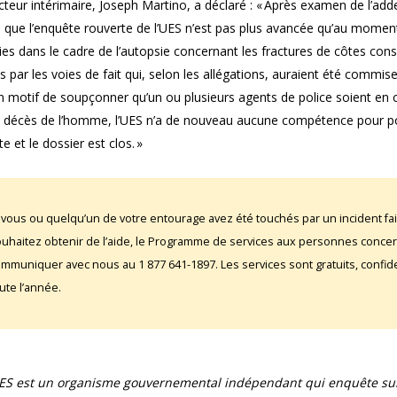
cteur intérimaire, Joseph Martino, a déclaré : « Après examen de l’add
 que l’enquête rouverte de l’UES n’est pas plus avancée qu’au momen
lies dans le cadre de l’autopsie concernant les fractures de côtes con
 par les voies de fait qui, selon les allégations, auraient été commis
n motif de soupçonner qu’un ou plusieurs agents de police soient en 
e décès de l’homme, l’UES n’a de nouveau aucune compétence pour pou
te et le dossier est clos. »
 vous ou quelqu’un de votre entourage avez été touchés par un incident fai
uhaitez obtenir de l’aide, le Programme de services aux personnes conce
mmuniquer avec nous au 1 877 641-1897. Les services sont gratuits, confident
ute l’année.
UES est un organisme gouvernemental indépendant qui enquête sur 