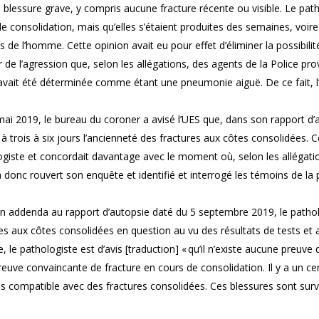
blessure grave, y compris aucune fracture récente ou visible. Le pathol
e consolidation, mais qu’elles s’étaient produites des semaines, voi
s de l’homme. Cette opinion avait eu pour effet d’éliminer la possibil
r de l’agression que, selon les allégations, des agents de la Police pro
vait été déterminée comme étant une pneumonie aiguë. De ce fait, l’U
ai 2019, le bureau du coroner a avisé l’UES que, dans son rapport d’
à trois à six jours l’ancienneté des fractures aux côtes consolidées. Ce
giste et concordait davantage avec le moment où, selon les allégatio
 donc rouvert son enquête et identifié et interrogé les témoins de la
 addenda au rapport d’autopsie daté du 5 septembre 2019, le pathologi
res aux côtes consolidées en question au vu des résultats de tests e
ue, le pathologiste est d’avis [traduction] « qu’il n’existe aucune preuv
reuve convaincante de fracture en cours de consolidation. Il y a un c
ns compatible avec des fractures consolidées. Ces blessures sont sur