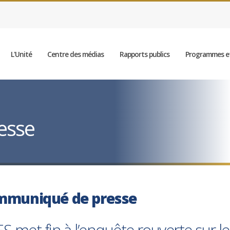
L'Unité
Centre des médias
Rapports publics
Programmes et
esse
mmuniqué de presse