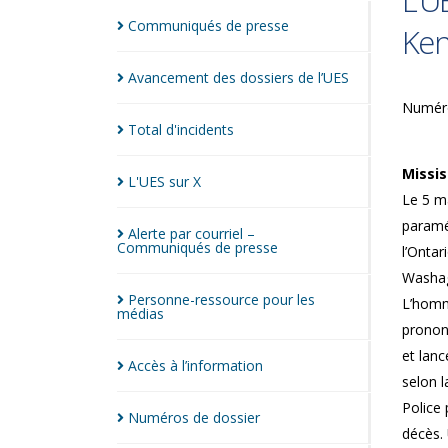
L’U
Communiqués de
presse
Ken
Avancement des dossiers de
l’UES
Numér
Total
d'incidents
Missis
L'UES sur
X
Le 5 m
paraméd
Alerte par courriel –
Communiqués de
presse
l’Onta
Washag
Personne-ressource pour les
L’homme
médias
pronon
et lanc
Accès à
l’information
selon l
Police
Numéros de
dossier
décès. 