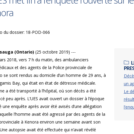
ES met fin à l’enquête rouverte sur
ora
o du dossier: 18-POD-066
sauga (Ontario)
(25 octobre 2019) ---
ars 2018, vers 7 h du matin, des ambulanciers
L
icaux et des agents de la Police provinciale de
PRE
rio se sont rendus au domicile d’un homme de 29 ans, à
Décès
amis Bay, qui était en état de détresse médicale.
un ap
 a été transporté à l’hôpital, où son décès a été
Le d
cé peu après. L’UES avait ouvert un dossier à l’époque
résul
é une enquête après avoir été avisés d’une allégation
l’enq
aquelle l’homme avait été agressé par des agents de la
 provinciale à Kenora environ une semaine avant son
Une autopsie avait été effectuée qui n’avait révélé