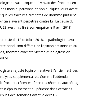
ogiste avait indiqué qu’il y avait des fractures en
re des mois auparavant, et non quelques jours avant
ité que les fractures aux côtes de l’homme puissent
vinciale avaient perpétrée contre lui. La cause du
ES avait mis fin à son enquête le 9 avril 2018.
autopsie du 12 octobre 2018, le pathologiste avait
tte conclusion différait de l’opinion préliminaire du
ns, l’homme avait été victime d’une agression.
 police.
ste a rajusté l’opinion relative à l’ancienneté des
t analyses supplémentaires. Comme l’addenda
e de fractures récentes (fractures récentes aux côtes)
ertain épaississement du périoste dans certaines
venues des semaines avant le décès. »