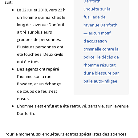
Danforth
suit :
Enquête sur la
Le 22 juillet 2018, vers 22 h,
fusillade de
un homme qui marchait le
long de l’avenue Danforth
l’avenue Danforth
a tiré sur plusieurs
— aucun motif
groupes de personnes.
d’accusation
Plusieurs personnes ont
criminelle contre la
été touchées. Deux civils
police : le décès de
ont été tués.
l’homme résultait
Des agents ont repéré
d’une blessure par
l’homme sur la rue
balle auto-infligée
Bowden, et un échange
de coups de feu s’est
ensuivi.
L’homme s’est enfui et a été retrouvé, sans vie, sur l’avenue
Danforth.
Pour le moment, six enquêteurs et trois spécialistes des sciences