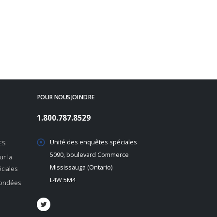
POUR NOUS JOINDRE
1.800.787.8529
Unité des enquêtes spéciales
ES
5090, boulevard Commerce
r la
Mississauga (Ontario)
éciales
L4W 5M4
 fondées