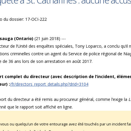
uête à St. Catharines : aucune accusa
 du dossier: 17-OCI-222
sauga (Ontario)
(21 juin 2018) ---
cteur de l’Unité des enquêtes spéciales, Tony Loparco, a conclu qu’il 
ions criminelles contre un agent du Service de police régional de Nia
de 36 ans lors de son arrestation en août 2017.
t complet du directeur (avec description de l’incident, éléme
eur) :
/fr/directors_report_details.php?drid=3104
ort du directeur a été remis au procureur général, comme l’exige la
L
né que le rapport soit affiché en ligne.
 vous ou quelqu’un de votre entourage avez été touchés par un incident fai