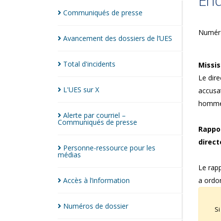
Enq
Communiqués de
presse
Numéro
Avancement des dossiers de
l’UES
Total
d'incidents
Missis
Le dire
L'UES sur
X
accusat
homme 
Alerte par courriel –
Communiqués de
presse
Rappor
direct
Personne-ressource pour les
médias
Le rapp
Accès à
l’information
a ordon
Numéros de
dossier
Si