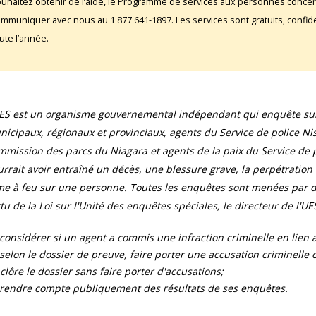
uhaitez obtenir de l’aide, le Programme de services aux personnes conce
mmuniquer avec nous au 1 877 641-1897. Les services sont gratuits, confident
ute l’année.
UES est un organisme gouvernemental indépendant qui enquête sur 
icipaux, régionaux et provinciaux, agents du Service de police Ni
mission des parcs du Niagara et agents de la paix du Service de pr
rrait avoir entraîné un décès, une blessure grave, la perpétration
e à feu sur une personne. Toutes les enquêtes sont menées par de
tu de la Loi sur l'Unité des enquêtes spéciales, le directeur de l'UES
considérer si un agent a commis une infraction criminelle en lien av
selon le dossier de preuve, faire porter une accusation criminelle con
clôre le dossier sans faire porter d'accusations;
rendre compte publiquement des résultats de ses enquêtes.