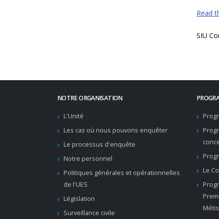
Read th
SIU Co
NOTRE ORGANISATION
PROGRA
L'Unité
Progr
Les cas où nous pouvons enquêter
Prog
conc
Le processus d'enquête
Progr
Notre personnel
Le Co
Politiques générales et opérationnelles
de l'UES
Progr
Premi
Législation
Métis
Surveillance civile