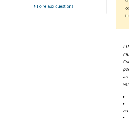
so
Foire aux
questions
co
to
L’
mun
Com
pou
arm
ver
ou 