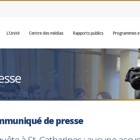
L'Unité
Centre des médias
Rapports publics
Programmes et
esse
mmuniqué de presse