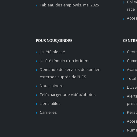
Colle
Tableau des employés, mai 2025
race
Acces
POUR NOUS JOINDRE
CENTRE
J'ai été blessé
Cent
J’ai été témoin d’un incident
Comm
Demande de services de soutien
Avanc
externes auprès de l’UES
Total
Nous joindre
L'UES
Télécharger une vidéo/photos
Alert
Liens utiles
pres
Carrières
Pers
Accès
Numé