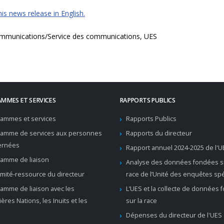
is news release in English.
mmunications/Service des communications, UES
MMES ET SERVICES
RAPPORTS PUBLICS
ammes et services
Rapports Publics
ramme de services aux personnes
Rapports du directeur
ernées
Rapport annuel 2024-2025 de l'U
amme de liaison
Analyse des données fondées su
mité-ressource du directeur
race de l’Unité des enquêtes sp
amme de liaison avec les
L’UES et la collecte de données
ères Nations, les Inuits et les
sur la race
Dépenses du directeur de l'UES