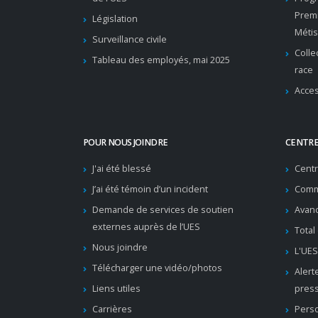
Premi
Législation
Métis
Surveillance civile
Colle
Tableau des employés, mai 2025
race
Acces
POUR NOUS JOINDRE
CENTRE
J'ai été blessé
Cent
J’ai été témoin d’un incident
Comm
Demande de services de soutien
Avanc
externes auprès de l’UES
Total
Nous joindre
L'UES
Télécharger une vidéo/photos
Alert
Liens utiles
pres
Carrières
Pers