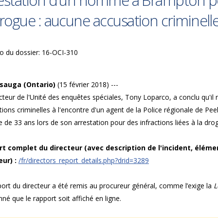
estation d'un homme à Brampton pour
drogue : aucune accusation criminelle
 du dossier: 16-OCI-310
sauga (Ontario)
(15 février 2018) ---
cteur de l'Unité des enquêtes spéciales, Tony Loparco, a conclu qu'il
ions criminelles à l'encontre d'un agent de la Police régionale de Pee
de 33 ans lors de son arrestation pour des infractions liées à la dr
t complet du directeur (avec description de l'incident, éléme
eur) :
/fr/directors_report_details.php?drid=3289
ort du directeur a été remis au procureur général, comme l’exige la
L
né que le rapport soit affiché en ligne.