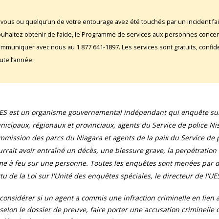
 vous ou quelqu’un de votre entourage avez été touchés par un incident fai
uhaitez obtenir de l’aide, le Programme de services aux personnes conce
mmuniquer avec nous au 1 877 641-1897. Les services sont gratuits, confident
ute l’année.
UES est un organisme gouvernemental indépendant qui enquête sur 
icipaux, régionaux et provinciaux, agents du Service de police Ni
mission des parcs du Niagara et agents de la paix du Service de pr
rrait avoir entraîné un décès, une blessure grave, la perpétration
e à feu sur une personne. Toutes les enquêtes sont menées par de
tu de la Loi sur l'Unité des enquêtes spéciales, le directeur de l'UES
considérer si un agent a commis une infraction criminelle en lien av
selon le dossier de preuve, faire porter une accusation criminelle con