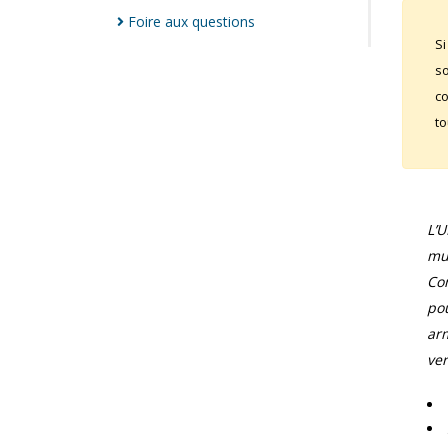
Foire aux
questions
Si
so
co
to
L’
mun
Com
pou
arm
ver