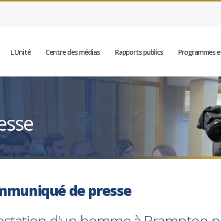
L'Unité
Centre des médias
Rapports publics
Programmes et
esse
mmuniqué de presse