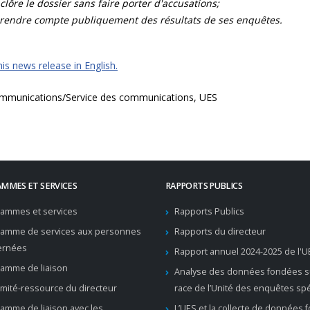
clôre le dossier sans faire porter d'accusations;
rendre compte publiquement des résultats de ses enquêtes.
is news release in English.
mmunications/Service des communications, UES
MMES ET SERVICES
RAPPORTS PUBLICS
ammes et services
Rapports Publics
ramme de services aux personnes
Rapports du directeur
ernées
Rapport annuel 2024-2025 de l'U
amme de liaison
Analyse des données fondées su
mité-ressource du directeur
race de l’Unité des enquêtes sp
amme de liaison avec les
L’UES et la collecte de données