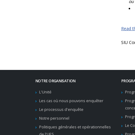
ou 
Read th
SIU Co
NOTRE ORGANISATION
PROGRA
L'Unité
Progr
Les cas où nous pouvons enquêter
Prog
conc
Le processus d'enquête
Progr
Notre personnel
Le Co
Politiques générales et opérationnelles
de l'UES
Progr