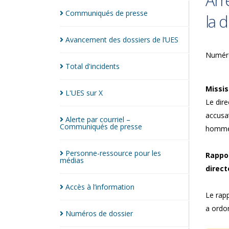
Arr
Communiqués de
presse
la 
Avancement des dossiers de
l’UES
Numéro
Total
d'incidents
Missis
L'UES sur
X
Le dire
accusat
Alerte par courriel –
Communiqués de
presse
homme 
Personne-ressource pour les
Rappor
médias
direct
Accès à
l’information
Le rapp
a ordon
Numéros de
dossier