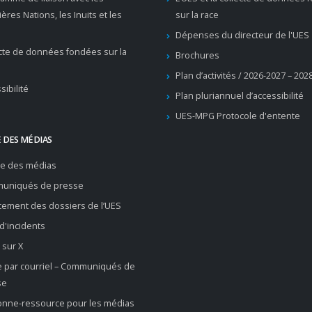
ères Nations, les Inuits et les
sur la race
Dépenses du directeur de l'UES
cte de données fondées sur la
Brochures
Plan d’activités / 2026-2027 – 202
sibilité
Plan pluriannuel d’accessibilité
UES-MPG Protocole d'entente
 DES MÉDIAS
re des médias
uniqués de presse
ement des dossiers de l’UES
 d'incidents
 sur X
e par courriel – Communiqués de
se
onne-ressource pour les médias