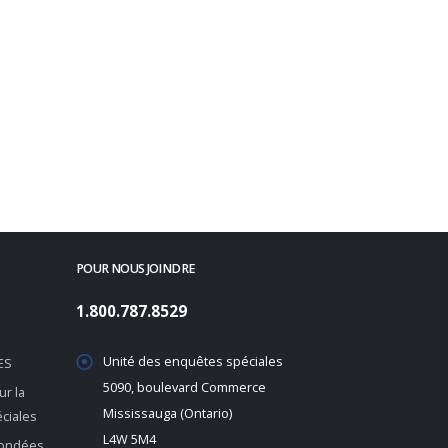
POUR NOUS JOINDRE
1.800.787.8529
Unité des enquêtes spéciales
ES
5090, boulevard Commerce
r la
Mississauga (Ontario)
éciales
L4W 5M4
 fondées