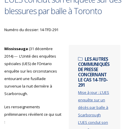
blessures par balle à Toronto
Numéro du dossier: 14-TFD-291
Mississauga
(31 décembre
2014) --- L’Unité des enquêtes
LES AUTRES
spéciales (UES) de l’Ontario
COMMUNIQUÉS
DE PRESSE
enquête sur les circonstances
CONCERNANT
entourant une fusillade
LE CAS 14-TFD-
291
survenue la nuit dernière à
Mise à jour : L’UES
Scarborough.
enquête sur un
Les renseignements
décès par balle à
préliminaires révèlent ce qui suit
Scarborough
:
L’UES conclut son