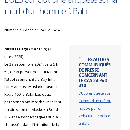
mort d’un homme à Bala
Numéro du dossier: 24-PVD-414
Mississauga (Ontario)
(28
mars 2025) ---
LES AUTRES
Le 29 septembre 2024, vers 5 h
COMMUNIQUÉS
DE PRESSE
50, deux personnes quittaient
CONCERNANT
l’établissement Bala Bay Inn,
LE CAS 24-PVD-
414
situé au 3063 Muskoka District
L’UES enquête sur
Road 169, à Bala. Les deux
la mort d’un piéton
personnes ont marché vers l’est
happé par un
en direction de Muskoka Road
véhicule de police
169 et se sont engagées sur la
à Bala
chaussée dans l’intention de la