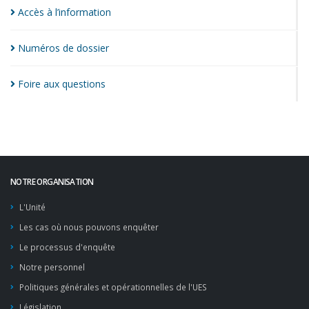
Accès à
l’information
Numéros de
dossier
Foire aux
questions
NOTRE ORGANISATION
L'Unité
Les cas où nous pouvons enquêter
Le processus d'enquête
Notre personnel
Politiques générales et opérationnelles de l'UES
Législation