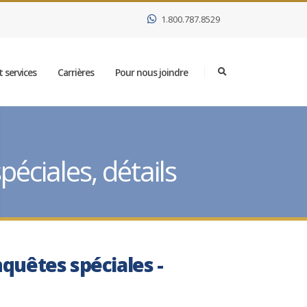
1.800.787.8529
 services
Carrières
Pour nous joindre
éciales, détails
nquêtes spéciales -