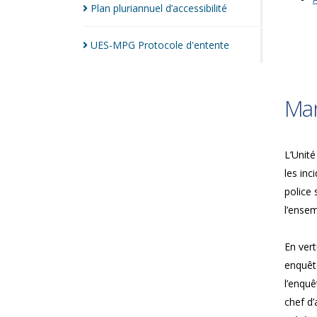
Plan pluriannuel
d’accessibilité
UES-MPG Protocole
d'entente
Man
L’Unité
les inc
police 
l’ensem
En vert
enquête
l’enquê
chef d’