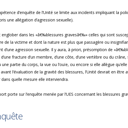
étence d’enquête de l’Unité se limite aux incidents impliquant la pol
ris une allégation d’agression sexuelle).
 englober dans les «â€‰blessures gravesâ€‰» celles qui sont suscepti
re de la victime et dont la nature est plus que passagère ou insignifi
nt d’une agression sexuelle. Il y aura, à priori, présomption de «â€‰b
 d’une fracture d’un membre, d’une côte, d’une vertèbre ou du crâne, 
 une partie du corps, la vue ou l’ouïe, ou encore si elle allègue qu’ell
 avant l’évaluation de la gravité des blessures, l’Unité devrait en être a
 dans quelle mesure elle interviendra.
port porte sur l’enquête menée par l’UES concernant les blessures gr
nquête