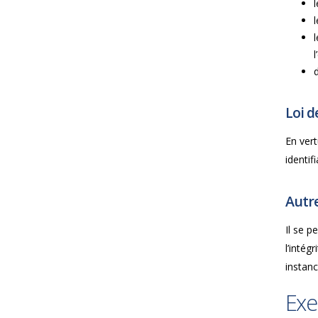
Loi d
En vert
identif
Autre
Il se 
l’intég
instanc
Exe