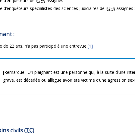
 d’enquêteurs de l’
UES
assignés :
d’enquêteurs spécialistes des sciences judiciaires de l’
UES
assignés 
nant :
de 22 ans, n’a pas participé à une entrevue
[1]
[Remarque : Un plaignant est une personne qui, à la suite d’une inter
grave, est décédée ou allègue avoir été victime d’une agression sexu
ns civils (
TC
)