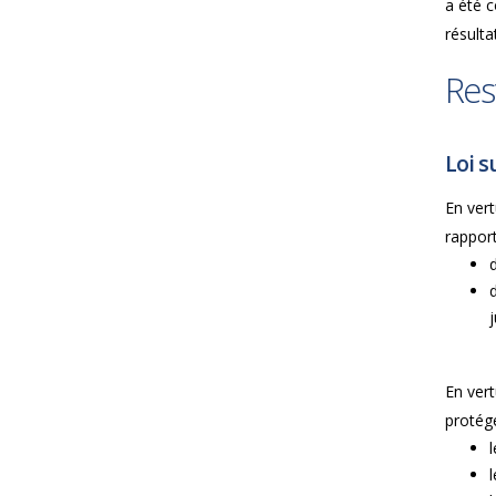
a été 
résulta
Res
Loi s
En vert
rapport
j
En vert
protég