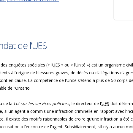
dat de l’UES
 des enquêtes spéciales (« l’
UES
» ou « l’Unité ») est un organisme civi
idents à l’origine de blessures graves, de décès ou d’allégations d’agr
sont en cause. La compétence de l’Unité s’étend à plus de 50 corps d
ble de l’Ontario.
u de la
Loi sur les services policiers
, le directeur de l’
UES
doit détermi
, si un agent a commis une infraction criminelle en rapport avec l’incide
te, il existe des motifs raisonnables de croire qu’une infraction a été
accusation à l’encontre de l’agent. Subsidiairement, s’il n’y a aucun mot