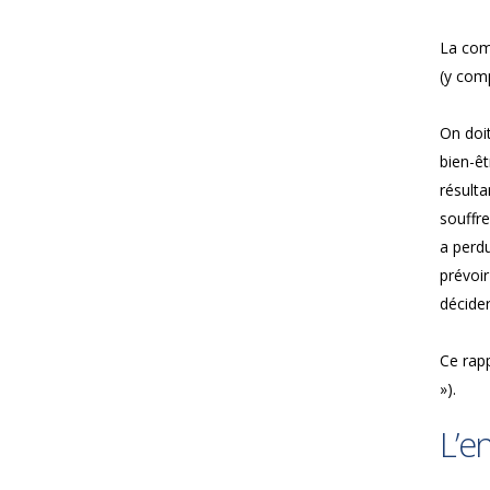
La comp
(y comp
On doit
bien-êt
résulta
souffre
a perdu
prévoir
décider
Ce rap
»).
L’e