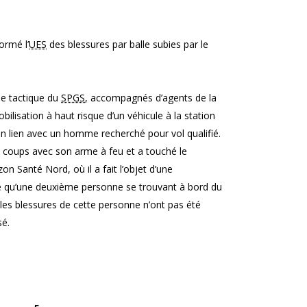
formé l’
UES
des blessures par balle subies par le
ipe tactique du
SPGS
, accompagnés d’agents de la
obilisation à haut risque d’un véhicule à la station
 en lien avec un homme recherché pour vol qualifié.
s coups avec son arme à feu et a touché le
on Santé Nord, où il a fait l’objet d’une
cisé qu’une deuxième personne se trouvant à bord du
 les blessures de cette personne n’ont pas été
sé.