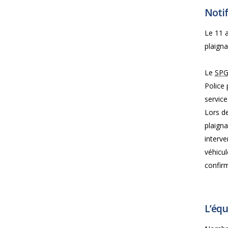
Notif
Le 11 a
plaigna
Le
SP
Police 
service
Lors de
plaigna
interve
véhicul
confirm
L’équ