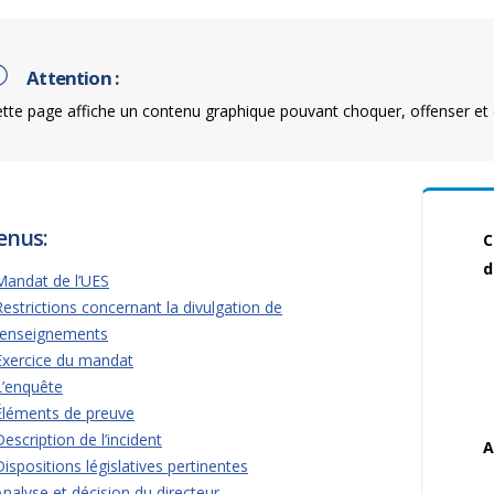
Attention :
tte page affiche un contenu graphique pouvant choquer, offenser et 
enus:
C
d
Mandat de l’UES
Restrictions concernant la divulgation de
renseignements
Exercice du mandat
L’enquête
Éléments de preuve
Description de l’incident
A
Dispositions législatives pertinentes
Analyse et décision du directeur