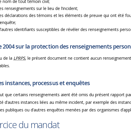
le nom de tout témoin civil;
les renseignements sur le lieu de l’incident;
les déclarations des témoins et les éléments de preuve qui ont été four
l’enquête;
d’autres identifiants susceptibles de révéler des renseignements pers
e 2004 sur la protection des renseignements personn
u de la
LPRPS
, le présent document ne contient aucun renseignement 
iables.
s instances, processus et enquêtes
peut que certains renseignements aient été omis du présent rapport pa
rité d’autres instances liées au même incident, par exemple des insta
es publiques ou d’autres enquêtes menées par des organismes d’applic
rcice du mandat