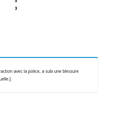
5
:
3
action avec la police, a subi une blessure
elle.]