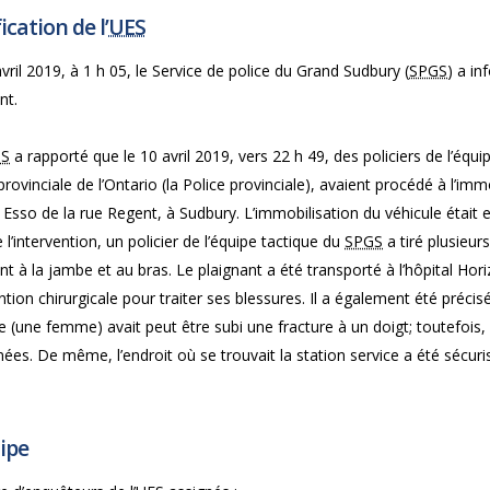
ication de l’
UES
vril 2019, à 1 h 05, le Service de police du Grand Sudbury (
SPGS
) a in
nt.
GS
a rapporté que le 10 avril 2019, vers 22 h 49, des policiers de l’équ
provinciale de l’Ontario (la Police provinciale), avaient procédé à l’imm
 Esso de la rue Regent, à Sudbury. L’immobilisation du véhicule était
 l’intervention, un policier de l’équipe tactique du
SPGS
a tiré plusieur
nt à la jambe et au bras. Le plaignant a été transporté à l’hôpital Horiz
ntion chirurgicale pour traiter ses blessures. Il a également été pré
e (une femme) avait peut être subi une fracture à un doigt; toutefois,
ées. De même, l’endroit où se trouvait la station service a été sécuri
ipe