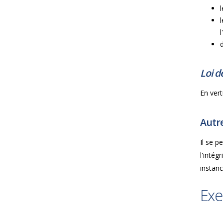
Loi d
En vert
Autre
Il se 
l'intég
instanc
Exe