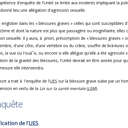
étence d'enquête de l'Unité se limite aux incidents impliquant la pol
donné lieu une allégation d'agression sexuelle.
 englober dans les « blessures graves » celles qui sont susceptibles d
ictime et dont la nature est plus que passagère ou insignifiante; elle
on sexuelle. Il y aura, à priori, présomption de « blessures graves » si
mbre, d'une côte, d'une vertèbre ou du crâne, souffre de brà»lures s
s, la vue ou l'ouà¯e, ou encore si elle allègue qu'elle a été agressée 
ation de la gravité des blessures, l'Unité devrait en être avisée pour qu'
mesure elle interviendra.
ort a trait à l'enquête de l'
UES
sur la blessure grave subie par un ho
ension en vertu de la
Loi sur la santé mentale
(
LSM
).
nquête
ication de l'
UES