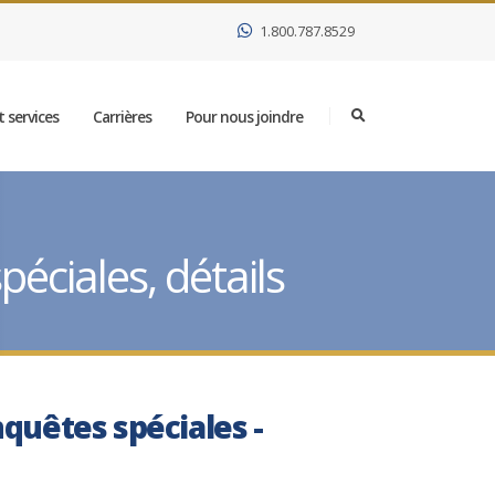
1.800.787.8529
 services
Carrières
Pour nous joindre
éciales, détails
nquêtes spéciales -