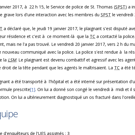
anvier 2017, à 22 h 15, le Service de police de St. Thomas (
SPST
) a i
re grave lors d'une interaction avec les membres du
SPST
le vendredi 
T
a déclaré que, le jeudi 19 janvier 2017, le plaignant s'est disputé av
 leur résidence et c'est à ce moment‐là que la
TC
a contacté la police.
nt, mais ne l'a pas trouvé. Le vendredi 20 janvier 2017, vers 2 h du ma
 nouveau communiqué avec la police. La police s'est rendue à la rés
e la
LSM
. Le plaignant est devenu combattif et agressif avec les age
 droit de la tête pendant que les agents le maîtrisaient. La
TC
a été t
gnant a été transporté à l'hôpital et a été interné sur présentation
ormule prescrite
[1]
. On lui a donné son congé le vendredi à midi et il 
on. On lui a ultérieurement diagnostiqué un os fracturé dans l'oreille
quipe
 d'enquêteurs de l'
UES
assignés : 3