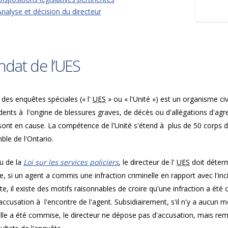
Analyse et décision du directeur
dat de l’UES
 des enquêtes spéciales (« l'
UES
» ou « l'Unité ») est un organisme civ
idents à l'origine de blessures graves, de décès ou d'allégations d'ag
 sont en cause. La compétence de l'Unité s'étend à plus de 50 corps d
ble de l'Ontario.
u de la
Loi sur les services policiers
, le directeur de l'
UES
doit déterm
, si un agent a commis une infraction criminelle en rapport avec l'incid
te, il existe des motifs raisonnables de croire qu'une infraction a ét
accusation à l'encontre de l'agent. Subsidiairement, s'il n'y a aucun m
lle a été commise, le directeur ne dépose pas d'accusation, mais rem