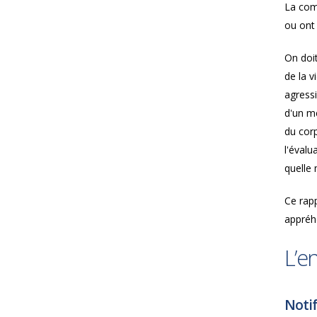
La comp
ou ont 
On doit
de la v
agressi
d'un me
du corp
l'évalu
quelle 
Ce rapp
appréh
L’e
Notif