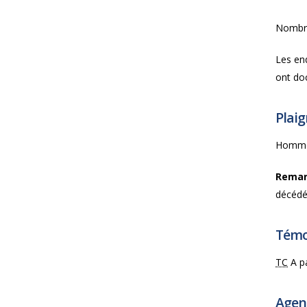
Nombre 
Les enq
ont do
Plai
Homme 
Rema
décédée
Témoi
TC
A pa
Agen