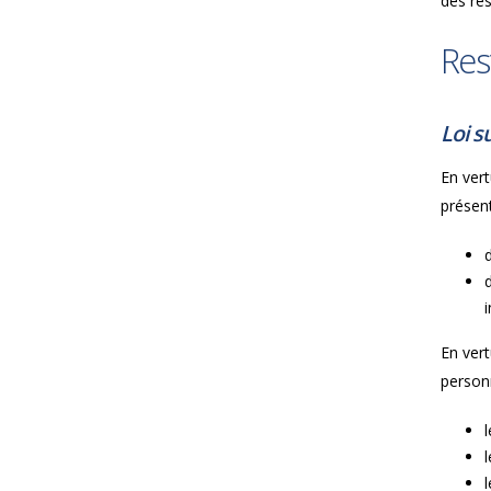
des rés
Res
Loi s
En vert
présent
i
En vert
person