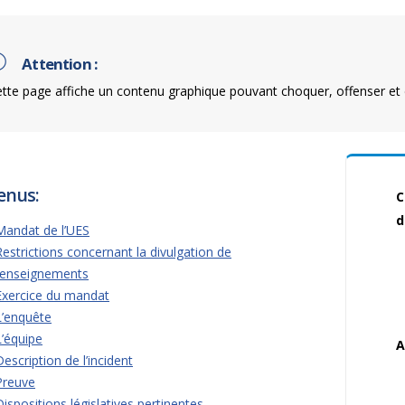
Attention :
tte page affiche un contenu graphique pouvant choquer, offenser et 
enus:
C
d
Mandat de l’UES
Restrictions concernant la divulgation de
renseignements
Exercice du mandat
L’enquête
L’équipe
A
Description de l’incident
Preuve
Dispositions législatives pertinentes