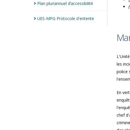
Plan pluriannuel
d’accessibilité
UES-MPG Protocole
d'entente
Man
L'Unité
les inc
police
l'ensem
En vert
enquête
l'enquê
chef d'
crimine