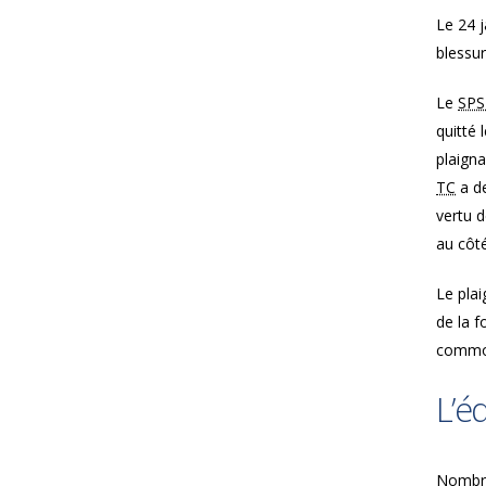
Le 24 j
blessu
Le
SPS
quitté
plaigna
TC
a de
vertu d
au côté
Le plai
de la f
commoti
L’é
Nombre