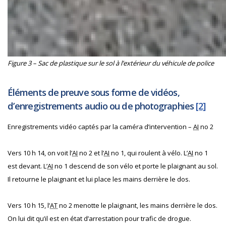
Figure 3 – Sac de plastique sur le sol à l’extérieur du véhicule de police
Éléments de preuve sous forme de vidéos,
d’enregistrements audio ou de photographies
[2]
Enregistrements vidéo captés par la caméra d’intervention –
AI
no 2
Vers 10 h 14, on voit l’
AI
no 2 et l’
AI
no 1, qui roulent à vélo. L’
AI
no 1
est devant. L’
AI
no 1 descend de son vélo et porte le plaignant au sol.
Il retourne le plaignant et lui place les mains derrière le dos.
Vers 10 h 15, l’
AT
no 2 menotte le plaignant, les mains derrière le dos.
On lui dit qu’il est en état d’arrestation pour trafic de drogue.