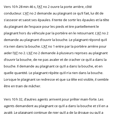
Vers 10 h 28 min 46 s, l’
AT
no 2 ouvre la porte arrière, côté
conducteur. L’
AT
no 2 demande au plaignant ce qu’il fait, lui dit de
s’asseoir et saisit ses épaules. Il tente de sortir les épaules et la tête
du plaignant de l’espace pour les pieds et tire partiellement le
plaignant hors du véhicule par la portière en le retournant. L’
AT
no 2
demande au plaignant d’ouvrir la bouche. Le plaignant répond qu’il
n’a rien dans la bouche. L’
AT
no 1 entre par la portière arrière pour
aider l’
AT
no 2. L’
AT
no 2 demande à plusieurs reprises au plaignant
d’ouvrir la bouche, de ne pas avaler et de cracher ce qu’il a dans la
bouche. Il demande au plaignant ce qu’il a dans la bouche, et en
quelle quantité. Le plaignant répète qu’il n’a rien dans la bouche.
Lorsque le plaignant se redresse et que sa tête est visible, il semble
être en train de mâcher.
Vers 10 h 32, d’autres agents arrivent pour prêter main-forte. Les
agents demandent au plaignant ce qu’il a dans la bouche et s’il en a
avalé. Le plaignant continue de nier qu’il a de la drogue ou qu’il a