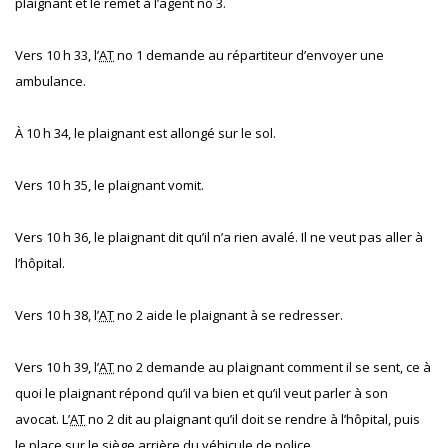
plaignant et le remet à l’agent no 3.
Vers 10 h 33, l’
AT
no 1 demande au répartiteur d’envoyer une
ambulance.
À 10 h 34, le plaignant est allongé sur le sol.
Vers 10 h 35, le plaignant vomit.
Vers 10 h 36, le plaignant dit qu’il n’a rien avalé. Il ne veut pas aller à
l’hôpital.
Vers 10 h 38, l’
AT
no 2 aide le plaignant à se redresser.
Vers 10 h 39, l’
AT
no 2 demande au plaignant comment il se sent, ce à
quoi le plaignant répond qu’il va bien et qu’il veut parler à son
avocat. L’
AT
no 2 dit au plaignant qu’il doit se rendre à l’hôpital, puis
le place sur le siège arrière du véhicule de police.