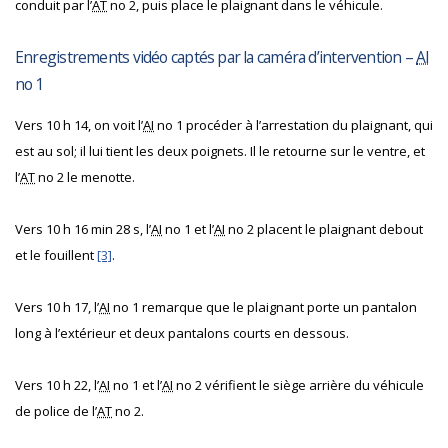
conduit par l’
AT
no 2, puis place le plaignant dans le véhicule.
Enregistrements vidéo captés par la caméra d’intervention –
AI
no 1
Vers 10 h 14, on voit l’
AI
no 1 procéder à l’arrestation du plaignant, qui
est au sol; il lui tient les deux poignets. Il le retourne sur le ventre, et
l’
AT
no 2 le menotte.
Vers 10 h 16 min 28 s, l’
AI
no 1 et l’
AI
no 2 placent le plaignant debout
et le fouillent
[3]
.
Vers 10 h 17, l’
AI
no 1 remarque que le plaignant porte un pantalon
long à l’extérieur et deux pantalons courts en dessous.
Vers 10 h 22, l’
AI
no 1 et l’
AI
no 2 vérifient le siège arrière du véhicule
de police de l’
AT
no 2.