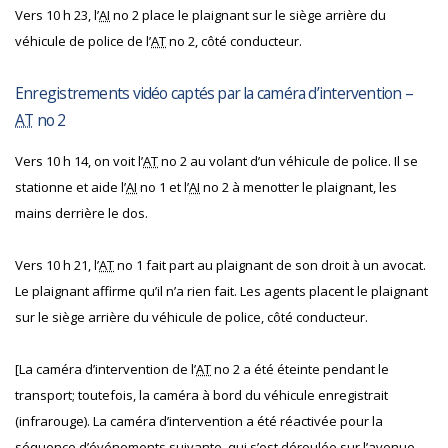
Vers 10 h 23, l’
AI
no 2 place le plaignant sur le siège arrière du
véhicule de police de l’
AT
no 2, côté conducteur.
Enregistrements vidéo captés par la caméra d’intervention –
AT
no 2
Vers 10 h 14, on voit l’
AT
no 2 au volant d’un véhicule de police. Il se
stationne et aide l’
AI
no 1 et l’
AI
no 2 à menotter le plaignant, les
mains derrière le dos.
Vers 10 h 21, l’
AT
no 1 fait part au plaignant de son droit à un avocat.
Le plaignant affirme qu’il n’a rien fait. Les agents placent le plaignant
sur le siège arrière du véhicule de police, côté conducteur.
[La caméra d’intervention de l’
AT
no 2 a été éteinte pendant le
transport; toutefois, la caméra à bord du véhicule enregistrait
(infrarouge). La caméra d’intervention a été réactivée pour la
séquence d’événements suivante, qui s’est déroulée sur l’avenue