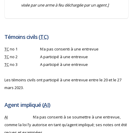
visée par une arme à feu déchargée par un agent.]
Témoins civils (
TC
)
TC
no 1
N’a pas consenti à une entrevue
TC
no 2
A participé à une entrevue
TC
no 3
A participé à une entrevue
Les témoins civils ont participé à une entrevue entre le 20 et le 27
mars 2023.
Agent impliqué (
AI
)
AI
N’a pas consenti à se soumettre à une entrevue,
comme la loi l’y autorise en tant qu’agent impliqué; ses notes ont été
reçues et examinées