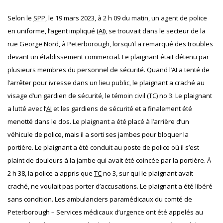
Selon le
SPP
, le 19 mars 2023, à 2 h 09 du matin, un agent de police
en uniforme, l’agent impliqué (
AI
), se trouvait dans le secteur de la
rue George Nord, à Peterborough, lorsqu’il a remarqué des troubles
devant un établissement commercial. Le plaignant était détenu par
plusieurs membres du personnel de sécurité. Quand l’
AI
a tenté de
l’arrêter pour ivresse dans un lieu public, le plaignant a craché au
visage d’un gardien de sécurité, le témoin civil (
TC
) no 3. Le plaignant
a lutté avec l’
AI
et les gardiens de sécurité et a finalement été
menotté dans le dos. Le plaignant a été placé à l’arrière d’un
véhicule de police, mais il a sorti ses jambes pour bloquer la
portière. Le plaignant a été conduit au poste de police où il s’est
plaint de douleurs à la jambe qui avait été coincée par la portière. À
2 h 38, la police a appris que
TC
no 3, sur qui le plaignant avait
craché, ne voulait pas porter d’accusations. Le plaignant a été libéré
sans condition. Les ambulanciers paramédicaux du comté de
Peterborough – Services médicaux d’urgence ont été appelés au