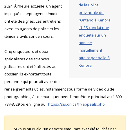
de la Police
2024. À l’heure actuelle, un agent
provinciale de
impliqué et sept agents témoins
l’Ontario à Kenora
ont été désignés. Les entretiens
L’UES conclut une
avec les agents de police et les
enquête sur un
témoins civils sont en cours.
homme
mortellement
Cinq enquêteurs et deux
atteint par balle à
spécialistes des sciences
Kenora
judiciaires ont été affectés au
dossier. Ils exhortent toute
personne qui pourrait avoir des
renseignements utiles, notamment sous forme de vidéo ou de
photographies, à communiquer avec l’enquêteur principal au 1 800
787-8529 ou en ligne au :
https://siu.on.ca/fr/appeals.php
Si vous ou quelqu’un de votre entourage avez été touchés par