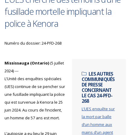
fusillade mortelle impliquant la
police à Kenora
Numéro du dossier: 24-PFD-268
Mississauga (Ontario)
(5 juillet
2024) ---
LES AUTRES
L’Unité des enquêtes spéciales
COMMUNIQUÉS
DE PRESSE
(UES) continue de se pencher sur
CONCERNANT
une fusillade impliquant la police
LE CAS 24-PFD-
268
qui est survenue à Kenora le 25
L’UES enquête sur
juin 2024. Au cours de l’incident,
la mort par balle
un homme de 57 ans est mort.
d’un homme aux
mains d’un agent
L’autopsie a eu lieu le 29 juin