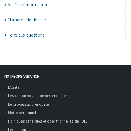
Accès à
l’information
Numéros de
dossier
Foire aux
questions
NOTRE ORGANISATION
L'Unité
Les cas où nous pouvons enquêter
Le processus d'enquête
Notre personnel
Politiques générales et opérationnelles de l'UES
Législation