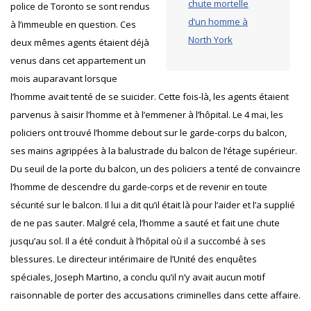
chute mortelle
police de Toronto se sont rendus
d’un homme à
à l’immeuble en question. Ces
North York
deux mêmes agents étaient déjà
venus dans cet appartement un
mois auparavant lorsque
l’homme avait tenté de se suicider. Cette fois-là, les agents étaient
parvenus à saisir l’homme et à l’emmener à l’hôpital. Le 4 mai, les
policiers ont trouvé l’homme debout sur le garde-corps du balcon,
ses mains agrippées à la balustrade du balcon de l’étage supérieur.
Du seuil de la porte du balcon, un des policiers a tenté de convaincre
l’homme de descendre du garde-corps et de revenir en toute
sécurité sur le balcon. Il lui a dit qu’il était là pour l’aider et l’a supplié
de ne pas sauter. Malgré cela, l’homme a sauté et fait une chute
jusqu’au sol. Il a été conduit à l’hôpital où il a succombé à ses
blessures. Le directeur intérimaire de l’Unité des enquêtes
spéciales, Joseph Martino, a conclu qu’il n’y avait aucun motif
raisonnable de porter des accusations criminelles dans cette affaire.