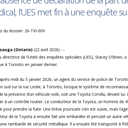
l’absence de déclaration de la part 
ical, l’UES met fin à une enquête su
 du dossier: 26-TVI-009
sauga (Ontario)
(22 avril 2026) ---
-directrice de l’Unité des enquêtes spéciales (UES), Stacey O’Brien, a 
e à Toronto en janvier dernier.
après-midi du 5 janvier 2026, un agent du service de police de Toront
on sud sur la rue Leslie, à Toronto, lorsque le système de reconnaiss
de la présence d’un véhicule volé, soit une Toyota Corolla, devant lui.
r à un contrôle routier. Le conducteur de la Toyota, un homme de 49 
é pour prendre la fuite. Une brève poursuite s’en est suivie, mais l’age
eur de la Toyota a ensuite fait une embardée et percuté un autre véh
une rambarde de sécurité métallique. Il a ensuite été transporté à l’hôp