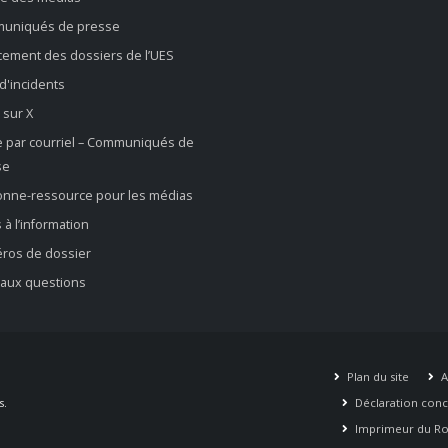
uniqués de presse
ement des dossiers de l’UES
 d'incidents
 sur X
e par courriel – Communiqués de
se
onne-ressource pour les médias
 à l’information
ros de dossier
 aux questions
Plan du site
A
s.
Déclaration conce
Imprimeur du Roi