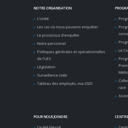
NOTRE ORGANISATION
PROGRA
L'Unité
Progr
Les cas où nous pouvons enquêter
Prog
conc
Le processus d'enquête
Progr
Notre personnel
Le Co
Politiques générales et opérationnelles
de l'UES
Progr
Premi
Législation
Métis
Surveillance civile
Colle
Tableau des employés, mai 2025
race
Acces
POUR NOUS JOINDRE
CENTRE
J'ai été blessé
Cent