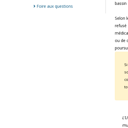
bassin 
Foire aux
questions
Selon 
refusé
médical
ou de c
poursui
Si
so
co
to
L’
mun