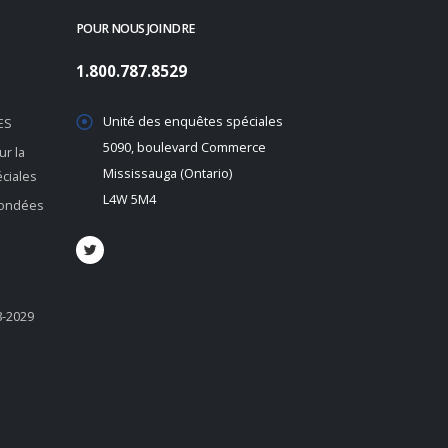
POUR NOUS JOINDRE
1.800.787.8529
Unité des enquêtes spéciales
ES
5090, boulevard Commerce
r la
Mississauga (Ontario)
éciales
L4W 5M4
 fondées
8-2029