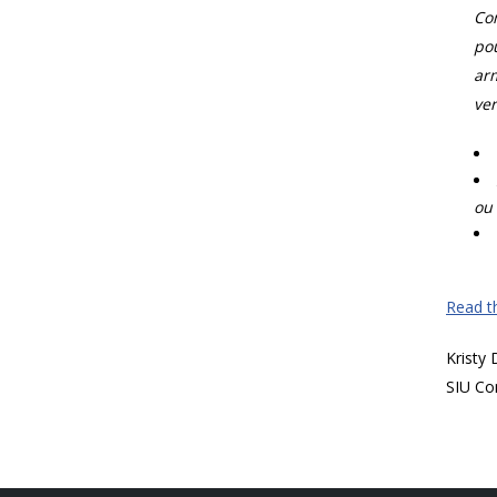
Com
pou
arm
ver
ou 
Read th
Kristy
SIU Co