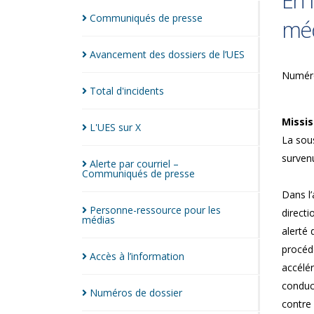
En 
Communiqués de
presse
méd
Avancement des dossiers de
l’UES
Numéro
Total
d'incidents
Missis
L'UES sur
X
La sous
survenu
Alerte par courriel –
Communiqués de
presse
Dans l’
Personne-ressource pour les
directi
médias
alerté 
procéde
Accès à
l’information
accélér
conduct
Numéros de
dossier
contre 