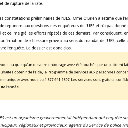
et de rupture de la rate.
les constatations préliminaires de l’UES, Mme O’Brien a estimé que l
 de répondre aux questions des enquêteurs de l’UES et n’a pas donné 
 et ce, malgré les efforts répétés de ces derniers. Par conséquent, e
onfirmation de « blessure grave » au sens du mandat de l’UES, celle-
vre l’enquête. Le dossier est donc clos.
 vous ou quelqu’un de votre entourage avez été touchés par un incident fai
uhaitez obtenir de l’aide, le Programme de services aux personnes conce
mmuniquer avec nous au 1 877 641-1897. Les services sont gratuits, confident
ute l’année.
UES est un organisme gouvernemental indépendant qui enquête sur 
icipaux, régionaux et provinciaux, agents du Service de police Ni