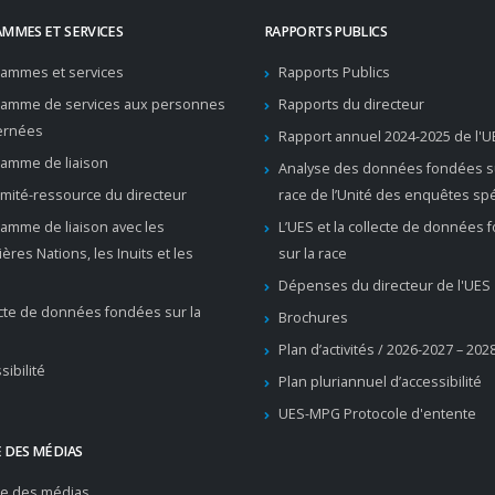
MMES ET SERVICES
RAPPORTS PUBLICS
ammes et services
Rapports Publics
ramme de services aux personnes
Rapports du directeur
ernées
Rapport annuel 2024-2025 de l'U
amme de liaison
Analyse des données fondées su
mité-ressource du directeur
race de l’Unité des enquêtes sp
amme de liaison avec les
L’UES et la collecte de données
ères Nations, les Inuits et les
sur la race
Dépenses du directeur de l'UES
cte de données fondées sur la
Brochures
Plan d’activités / 2026-2027 – 202
sibilité
Plan pluriannuel d’accessibilité
UES-MPG Protocole d'entente
 DES MÉDIAS
re des médias