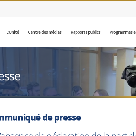
L'Unité
Centre des médias
Rapports publics
Programmes et
esse
mmuniqué de presse