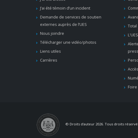
J’ai été témoin d’un incident
Comm
Demande de services de soutien
Avanc
externes auprès de l’UES
Total
Nous joindre
L'UES
Télécharger une vidéo/photos
Alert
Liens utiles
pres
Carrières
Pers
Accès
Numé
Foire
© Droits d'auteur 2026. Tous droits réservé