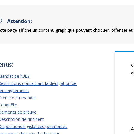
Attention :
tte page affiche un contenu graphique pouvant choquer, offenser et 
enus:
C
d
Mandat de l’UES
Restrictions concernant la divulgation de
renseignements
Exercice du mandat
L’enquête
Éléments de preuve
Description de l’incident
Dispositions législatives pertinentes
A
Analyse et décision du directeur