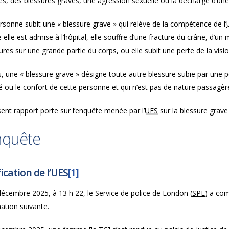
ès, des blessures graves, une agression sexuelle ou la décharge d’un
sonne subit une « blessure grave » qui relève de la compétence de l’
e elle est admise à l’hôpital, elle souffre d’une fracture du crâne, d’u
ures sur une grande partie du corps, ou elle subit une perte de la visio
, une « blessure grave » désigne toute autre blessure subie par une 
é ou le confort de cette personne et qui n’est pas de nature passagèr
ent rapport porte sur l’enquête menée par l’
UES
sur
la blessure grave
nquête
ication de l’
UES
[1]
décembre 2025, à 13 h 22, le Service de police de London (
SPL
) a co
mation suivante.