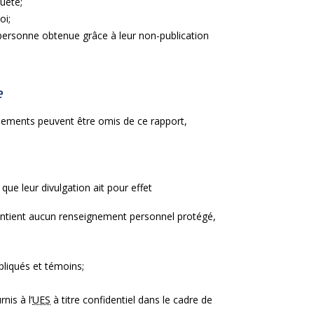
uête;
oi;
 personne obtenue grâce à leur non-publication
e
gnements peuvent être omis de ce rapport,
ue leur divulgation ait pour effet
contient aucun renseignement personnel protégé,
pliqués et témoins;
nis à l’
UES
à titre confidentiel dans le cadre de