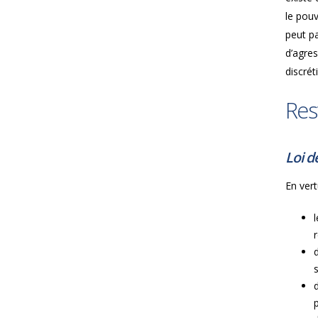
le pouv
peut pa
d’agres
discrét
Res
Loi d
En vert