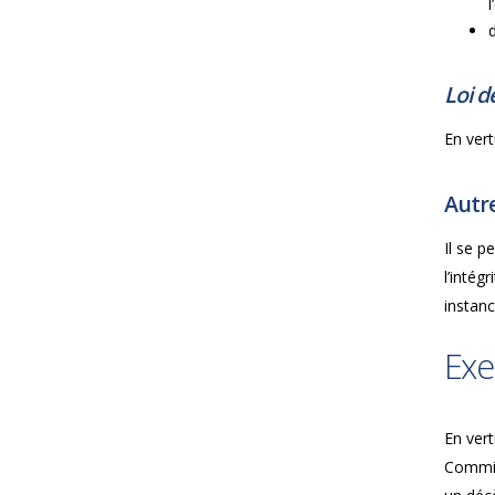
Loi d
En vert
Autre
Il se 
l’intég
instan
Exe
En vert
Commis