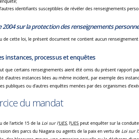
l’enquête;
d’autres identifiants susceptibles de révéler des renseignements pers
e 2004 sur la protection des renseignements personnel
u de cette loi, le présent document ne contient aucun renseignement 
s instances, processus et enquêtes
peut que certains renseignements aient été omis du présent rapport pa
rité d’autres instances liées au même incident, par exemple des insta
ces publiques ou d’autres enquêtes menées par des organismes d’exécu
rcice du mandat
u de l’article 15 de la
Loi sur l’
UES
, l’
UES
peut enquêter sur la conduite
sion des parcs du Niagara ou agents de la paix en vertu de
Loi sur 