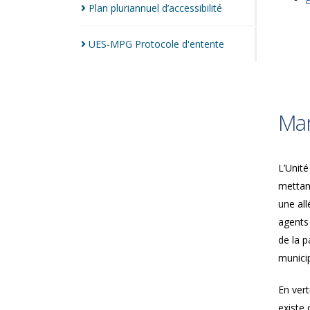
Plan pluriannuel
d’accessibilité
UES-MPG Protocole
d'entente
Man
L’Unité
mettan
une all
agents
de la p
municip
En vert
existe 