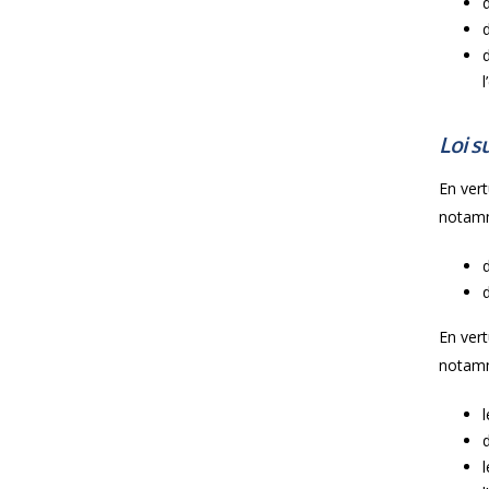
l
Loi su
En vertu
notamm
En vertu
notamm