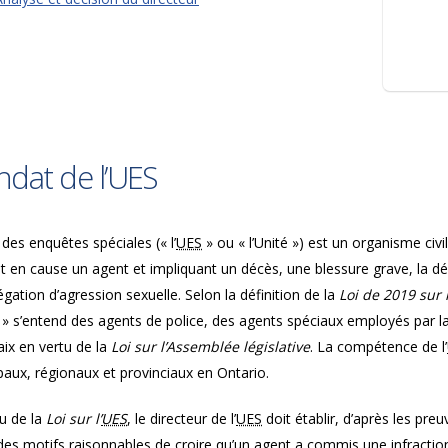
dat de l’UES
 des enquêtes spéciales (« l’
UES
» ou « l’Unité ») est un organisme civil
t en cause un agent et impliquant un décès, une blessure grave, la 
égation d’agression sexuelle. Selon la définition de la
Loi de 2019 sur 
 » s’entend des agents de police, des agents spéciaux employés par 
aix en vertu de la
Loi sur l’Assemblée législative
. La compétence de l’
aux, régionaux et provinciaux en Ontario.
u de la
Loi sur l’
UES
, le directeur de l’
UES
doit établir, d’après les preu
des motifs raisonnables de croire qu’un agent a commis une infraction c