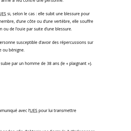
e arme à feu contre une personne.
UES
si, selon le cas : elle subit une blessure pour
n membre, d’une côte ou d’une vertèbre, elle souffre
n ou de l’ouïe par suite d’une blessure.
personne susceptible d’avoir des répercussions sur
e ou bénigne.
 subie par un homme de 38 ans (le « plaignant »).
mmuniqué avec l’
UES
pour lui transmettre