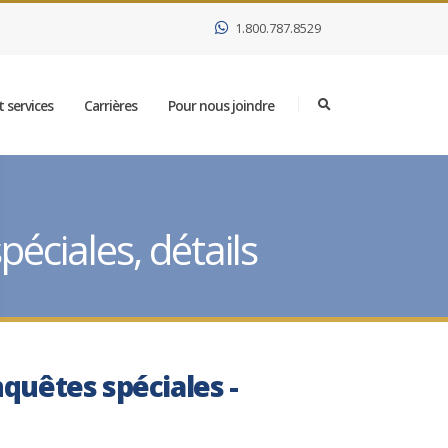
1.800.787.8529
 services
Carrières
Pour nous joindre
éciales, détails
nquêtes spéciales -