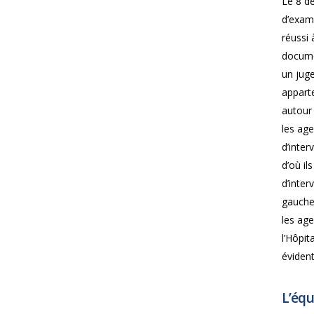
Le 8 d
d’exam
réussi 
documen
un jug
apparte
autour 
les age
d’inter
d’où il
d’inter
gauche.
les age
l’Hôpit
évident
L’équ