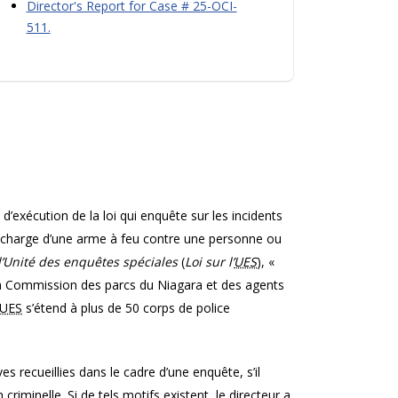
Director's Report for Case # 25-OCI-
511.
 d’exécution de la loi qui enquête sur les incidents
décharge d’une arme à feu contre une personne ou
l’Unité des enquêtes spéciales
(
Loi sur l’
UES
), «
la Commission des parcs du Niagara et des agents
UES
s’étend à plus de 50 corps de police
ves recueillies dans le cadre d’une enquête, s’il
riminelle. Si de tels motifs existent, le directeur a