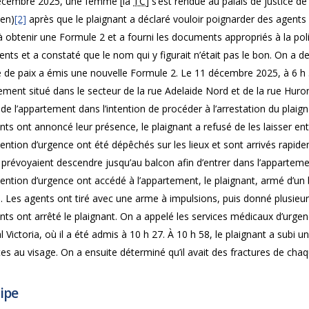
écembre 2025, une femme [la
TC
] s’est rendue au palais de justice 
en)
[2]
après que le plaignant a déclaré vouloir poignarder des agents a
à obtenir une Formule 2 et a fourni les documents appropriés à la po
ts et a constaté que le nom qui y figurait n’était pas le bon. On a 
e de paix a émis une nouvelle Formule 2. Le 11 décembre 2025, à 6 h
ment situé dans le secteur de la rue Adelaide Nord et de la rue Huron
de l’appartement dans l’intention de procéder à l’arrestation du plai
nts ont annoncé leur présence, le plaignant a refusé de les laisser e
vention d’urgence ont été dépêchés sur les lieux et sont arrivés rapidem
s prévoyaient descendre jusqu’au balcon afin d’entrer dans l’appartemen
vention d’urgence ont accédé à l’appartement, le plaignant, armé d’u
 Les agents ont tiré avec une arme à impulsions, puis donné plusieur
nts ont arrêté le plaignant. On a appelé les services médicaux d’urgenc
al Victoria, où il a été admis à 10 h 27. À 10 h 58, le plaignant a su
es au visage. On a ensuite déterminé qu’il avait des fractures de chaqu
ipe