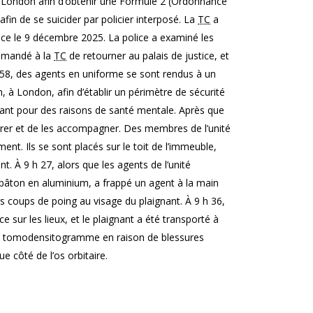
de London afin d’obtenir une Formule 2 (Ordonnance
fin de se suicider par policier interposé.
La
TC
a
lice le 9 décembre 2025. La police a examiné les
demandé à la
TC
de retourner au palais de justice, et
 58, des agents en uniforme se sont rendus à un
, à London, afin d’établir un périmètre de sécurité
gnant pour des raisons de santé mentale. Après que
ntrer et de les accompagner. Des membres de l’unité
ent. Ils se sont placés sur le toit de l’immeuble,
t. À 9 h 27, alors que les agents de l’unité
n bâton en aluminium, a frappé un agent à la main
s coups de poing au visage du plaignant. À 9 h 36,
e sur les lieux, et le plaignant a été transporté à
bi un tomodensitogramme en raison de blessures
e côté de l’os orbitaire
.