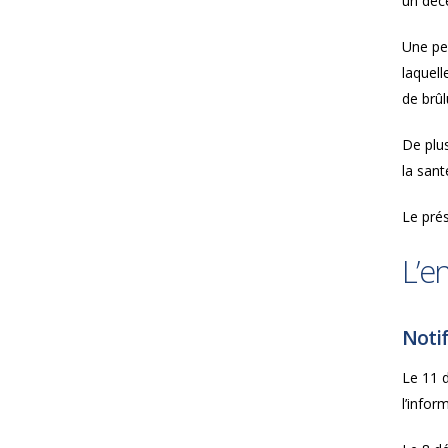
un déc
Une per
laquell
de brûl
De plus
la sant
Le prés
L’e
Notif
Le 11 
l’infor