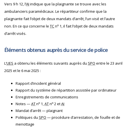
Vers 9 h 12, l’
AI
indique que la plaignante se trouve avec les
ambulanciers paramédicaux. Le répartiteur confirme que la
plaignante fait l’objet de deux mandats d’arrêt, l’un visé et l’autre
o
non. En ce qui concerne le
TC
n
1, il fait l’objet de deux mandats
d’arrêt visés.
Éléments obtenus auprès du service de police
L’
UES
a obtenu les éléments suivants auprès du
SPO
entre le 23 avril
2025 et le 6 mai 2025 :
Rapport d’incident général
Rapport du système de répartition assistée par ordinateur
Enregistrements de communications
o
o
Notes —
AT
n
1,
AT
n
2 et
AI
Mandat d’arrêt — plaignant
Politiques du
SPO
— procédure d’arrestation, de fouille et de
menottage