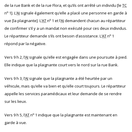
de la rue Bank et de la rue Flora, et qu’ils ont arrêté un individu [le
TC
o
n
1]. L’
AI
signale également qu’elle a placé une personne en garde à
o
vue [la plaignante]. L’
AT
n
1 et l’
AI
demandent chacun au répartiteur
de confirmer s’il y a un mandat non exécuté pour ces deux individus.
o
Le répartiteur demande s’ils ont besoin d’assistance. L’
AT
n
1
répond par la négative.
Vers 9 h 2, l’
AI
signale qu’elle est engagée dans une poursuite à pied.
Elle indique que la plaignante court vers le nord sur la rue Bank.
Vers 9 h 3, l’
AI
signale que la plaignante a été heurtée par un
véhicule, mais qu’elle va bien et qu’elle court toujours. Le répartiteur
appelle les services paramédicaux et leur demande de se rendre
sur les lieux.
o
Vers 9 h 5, l’
AT
n
1 indique que la plaignante est maintenant en
garde à vue.