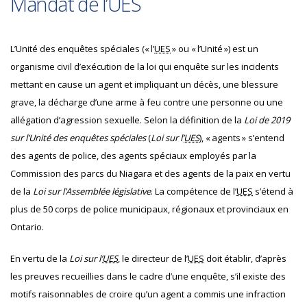
Mandat de l’UES
L’Unité des enquêtes spéciales (« l’
UES
» ou « l’Unité ») est un
organisme civil d’exécution de la loi qui enquête sur les incidents
mettant en cause un agent et impliquant un décès, une blessure
grave, la décharge d’une arme à feu contre une personne ou une
allégation d’agression sexuelle. Selon la définition de la
Loi de 2019
sur l’Unité des enquêtes spéciales
(
Loi sur l’
UES
), « agents » s’entend
des agents de police, des agents spéciaux employés par la
Commission des parcs du Niagara et des agents de la paix en vertu
de la
Loi sur l’Assemblée législative
. La compétence de l’
UES
s’étend à
plus de 50 corps de police municipaux, régionaux et provinciaux en
Ontario.
En vertu de la
Loi sur l’
UES
, le directeur de l’
UES
doit établir, d’après
les preuves recueillies dans le cadre d’une enquête, s’il existe des
motifs raisonnables de croire qu’un agent a commis une infraction