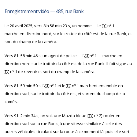
Enregistrement vidéo — 485, rue Bank
o
Le 20 avril 2025, vers 8 h 58 min 23 s, un homme — le
TC
n
1 —
marche en direction nord, sur le trottoir du côté est de la rue Bank, et
sort du champ de la caméra.
o
Vers 8 h 58 min 46 s, un agent de police — l’
AT
n
1 — marche en
direction nord sur le trottoir du côté est de la rue Bank. Il fait signe au
o
TC
n
1 de revenir et sort du champ de la caméra.
o
o
Vers 8 h 59 min 50 s, l’
AT
n
1 et le
TC
n
1 marchent ensemble en
direction sud, sur le trottoir du côté est, et sortent du champ de la
caméra.
o
Vers 9 h 2 min 34 s, on voit une Mazda bleue [
TC
n
2] rouler en
direction sud sur la rue Bank, à une vitesse similaire à celle des
autres véhicules circulant sur la route à ce moment-là, puis elle sort