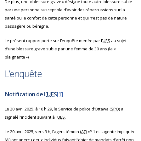
De plus, une « blessure grave » désigne toute autre blessure subie
par une personne susceptible d’avoir des répercussions sur la
santé ou le confort de cette personne et qui n’est pas de nature
passagère ou bénigne.
Le présent rapport porte sur l’enquête menée par l’
UES
au sujet
d’une blessure grave subie par une femme de 30 ans (la «
plaignante »).
L’enquête
Notification de l’
UES
[1]
Le 20 avril 2025, à 16 h 29, le Service de police d’Ottawa (
SPO
) a
signalé l’incident suivant à l’
UES
.
o
Le 20 avril 2025, vers 9 h, l’agent témoin (
AT
) n
1 et l’agente impliquée
(
AI
) ont aperçu deux individus faisant l’objet de mandats d’arrêt non