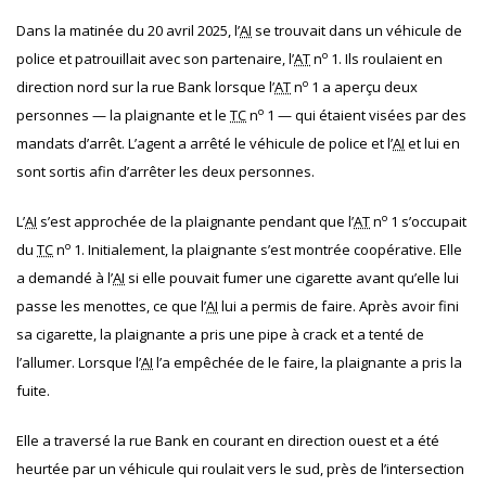
Dans la matinée du 20 avril 2025, l’
AI
se trouvait dans un véhicule de
o
police et patrouillait avec son partenaire, l’
AT
n
1. Ils roulaient en
o
direction nord sur la rue Bank lorsque l’
AT
n
1 a aperçu deux
o
personnes — la plaignante et le
TC
n
1 — qui étaient visées par des
mandats d’arrêt. L’agent a arrêté le véhicule de police et l’
AI
et lui en
sont sortis afin d’arrêter les deux personnes.
o
L’
AI
s’est approchée de la plaignante pendant que l’
AT
n
1 s’occupait
o
du
TC
n
1. Initialement, la plaignante s’est montrée coopérative. Elle
a demandé à l’
AI
si elle pouvait fumer une cigarette avant qu’elle lui
passe les menottes, ce que l’
AI
lui a permis de faire. Après avoir fini
sa cigarette, la plaignante a pris une pipe à crack et a tenté de
l’allumer. Lorsque l’
AI
l’a empêchée de le faire, la plaignante a pris la
fuite.
Elle a traversé la rue Bank en courant en direction ouest et a été
heurtée par un véhicule qui roulait vers le sud, près de l’intersection