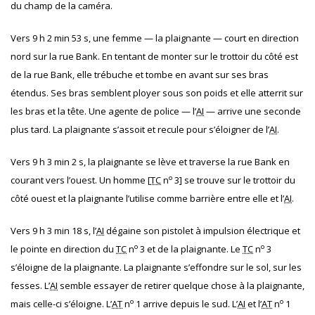
du champ de la caméra.
Vers 9 h 2 min 53 s, une femme — la plaignante — court en direction
nord sur la rue Bank. En tentant de monter sur le trottoir du côté est
de la rue Bank, elle trébuche et tombe en avant sur ses bras
étendus. Ses bras semblent ployer sous son poids et elle atterrit sur
les bras et la tête. Une agente de police — l’
AI
— arrive une seconde
plus tard. La plaignante s’assoit et recule pour s’éloigner de l’
AI
.
Vers 9 h 3 min 2 s, la plaignante se lève et traverse la rue Bank en
o
courant vers l’ouest. Un homme [
TC
n
3] se trouve sur le trottoir du
côté ouest et la plaignante l’utilise comme barrière entre elle et l’
AI
.
Vers 9 h 3 min 18 s, l’
AI
dégaine son pistolet à impulsion électrique et
o
o
le pointe en direction du
TC
n
3 et de la plaignante. Le
TC
n
3
s’éloigne de la plaignante. La plaignante s’effondre sur le sol, sur les
fesses. L’
AI
semble essayer de retirer quelque chose à la plaignante,
o
o
mais celle-ci s’éloigne. L’
AT
n
1 arrive depuis le sud. L’
AI
et l’
AT
n
1