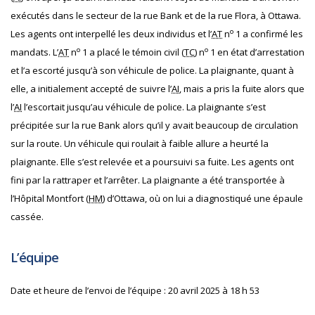
exécutés dans le secteur de la rue Bank et de la rue Flora, à Ottawa.
o
Les agents ont interpellé les deux individus et l’
AT
n
1 a confirmé les
o
o
mandats. L’
AT
n
1 a placé le témoin civil (
TC
) n
1 en état d’arrestation
et l’a escorté jusqu’à son véhicule de police. La plaignante, quant à
elle, a initialement accepté de suivre l’
AI
, mais a pris la fuite alors que
l’
AI
l’escortait jusqu’au véhicule de police. La plaignante s’est
précipitée sur la rue Bank alors qu’il y avait beaucoup de circulation
sur la route. Un véhicule qui roulait à faible allure a heurté la
plaignante. Elle s’est relevée et a poursuivi sa fuite. Les agents ont
fini par la rattraper et l’arrêter. La plaignante a été transportée à
l’Hôpital Montfort (
HM
) d’Ottawa, où on lui a diagnostiqué une épaule
cassée.
L’équipe
Date et heure de l’envoi de l’équipe : 20 avril 2025 à 18 h 53