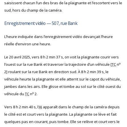
saisissent chacun l’un des bras de la plaignante et l’escortent vers le
sud, hors du champ de la caméra.
Enregistrement vidéo — 507, rue Bank
L’heure indiquée dans l’enregistrement vidéo devançait l’heure
réelle d’environ une heure.
Le 20 avril 2025, vers 8 h 2 min 37 s, on voit la plaignante courir vers
o
l’ouest sur la rue Bank et traverser la trajectoire d’un véhicule [
TC
n
2] roulant sur la rue Bank en direction sud. À 8 h 2 min 39 s, le
véhicule heurte la plaignante et elle atterrit sur le capot du véhicule,
jambes dans les airs. Elle glisse et tombe au sol sur le côté ouest du
o
véhicule du
TC
n
2.
Vers 8 h 2 min 40 s, l’
AI
apparaît dans le champ de la caméra depuis
le côté est et court vers la plaignante. La plaignante se lève et fait
quelques pas en courant, puis tombe. Elle se relève et court vers le