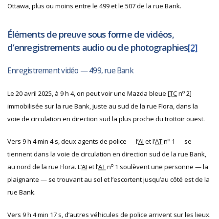
Ottawa, plus ou moins entre le 499 et le 507 de la rue Bank.
Éléments de preuve sous forme de vidéos,
d’enregistrements audio ou de photographies
[2]
Enregistrement vidéo — 499, rue Bank
o
Le 20 avril 2025, à 9 h 4, on peut voir une Mazda bleue [
TC
n
2]
immobilisée sur la rue Bank, juste au sud de la rue Flora, dans la
voie de circulation en direction sud la plus proche du trottoir ouest.
o
Vers 9 h 4 min 4 s, deux agents de police — l’
AI
et l’
AT
n
1 — se
tiennent dans la voie de circulation en direction sud de la rue Bank,
o
au nord de la rue Flora. L’
AI
et l’
AT
n
1 soulèvent une personne — la
plaignante — se trouvant au sol et l’escortent jusqu’au côté est de la
rue Bank.
Vers 9 h 4 min 17 s, d’autres véhicules de police arrivent sur les lieux.