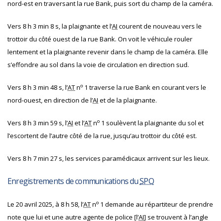
nord-est en traversant la rue Bank, puis sort du champ de la caméra.
Vers 8 h 3 min 8 s, la plaignante et l’
AI
courent de nouveau vers le
trottoir du côté ouest de la rue Bank. On voit le véhicule rouler
lentement et la plaignante revenir dans le champ de la caméra. Elle
s’effondre au sol dans la voie de circulation en direction sud.
o
Vers 8 h 3 min 48 s, l’
AT
n
1 traverse la rue Bank en courant vers le
nord-ouest, en direction de l’
AI
et de la plaignante.
o
Vers 8 h 3 min 59 s, l’
AI
et l’
AT
n
1 soulèvent la plaignante du sol et
l’escortent de l’autre côté de la rue, jusqu’au trottoir du côté est.
Vers 8 h 7 min 27 s, les services paramédicaux arrivent sur les lieux.
Enregistrements de communications du
SPO
o
Le 20 avril 2025, à 8 h 58, l’
AT
n
1 demande au répartiteur de prendre
note que lui et une autre agente de police [l’
AI
] se trouvent à l’angle