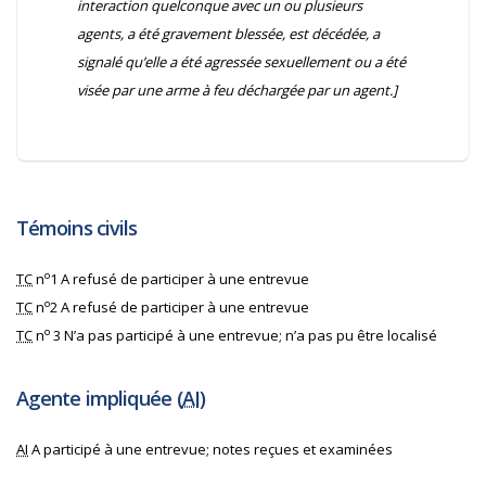
interaction quelconque avec un ou plusieurs
agents, a été gravement blessée, est décédée, a
signalé qu’elle a été agressée sexuellement ou a été
visée par une arme à feu déchargée par un agent.]
Témoins civils
o
TC
n
1 A refusé de participer à une entrevue
o
TC
n
2 A refusé de participer à une entrevue
o
TC
n
3 N’a pas participé à une entrevue; n’a pas pu être localisé
Agente impliquée (
AI
)
AI
A participé à une entrevue; notes reçues et examinées