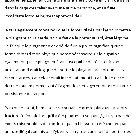
appartements, le fait que le plaignant a été trouvé en train de flâner
dans la cage d’escalier avec une autre personne, et sa fuite
immédiate lorsque l’
AI
s’est approché de lui.
Je suis également convaincu que la force utilisée par l’
AI
pour mettre
le plaignant sous garde, soit le fait de le porter au sol, était légitime.
Le fait que le plaignant a décidé de fuir la police signifiait qu’une
forme d’interdiction physique serait nécessaire. Cela signifiait
également que le plaignant était susceptible de résister à son
arrestation. Il était logique de porter le plaignant au sol dans ces
circonstances, car cela mettait immédiatement fin à la fuite de ce
dernier tout en permettant à l’agent de mieux gérer toute résistance
persistante de sa part.
Par conséquent, bien que je reconnaisse que le plaignant a subi sa
fracture à l’épaule lorsqu’il a été plaqué au sol par l’
AI
, il n’y a pas de
motifs raisonnables de conclure que la blessure a été causée par
un acte illégal commis par l’
AI
.
Ainsi, il n’y a aucun motif de porter des