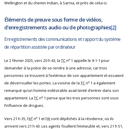
Wellington et du chemin Indian, à Sarnia, et près de celui-ci.
Éléments de preuve sous forme de vidéos,
d’enregistrements audio ou de photographies
[2]
Enregistrements des communications et rapport du système
de répartition assistée par ordinateur
o
Le 2 février 2025, vers 20 h 43, la
TC
n
1 appelle le 9-1-1 pour
demander à la police de se rendre à une adresse, car trois
personnes se trouvent à l’extérieur de son appartement et essaient
o
de déverrouiller les portes.
La voisine de la
TC
n
1 a également
remarqué qu’un homme indésirable avait tenté d’entrer dans son
o
appartement. La
TC
n
1 pense que les trois personnes sont sous
l’influence de drogues.
o
Vers 21 h 35, l’
AT
n
1 et l’
AI
sont dépêchés à la résidence, où ils
arrivent vers 21 h 43.
Les agents fouillent l’immeuble et, vers 21 h 51,