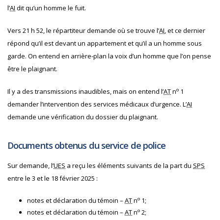
l’
AI
dit qu’un homme le fuit.
Vers 21 h 52, le répartiteur demande où se trouve l’
AI
, et ce dernier
répond qu’il est devant un appartement et qu’il a un homme sous
garde.
On entend en arrière-plan la voix d’un homme que l’on pense
être le plaignant.
o
Il y a des transmissions inaudibles, mais on entend l’
AT
n
1
demander l’intervention des services médicaux d’urgence.
L’
AI
demande une vérification du dossier du plaignant.
Documents obtenus du service de police
Sur demande, l’
UES
a reçu les éléments suivants de la part du
SPS
entre le 3 et le 18 février 2025 :
o
notes et déclaration du témoin –
AT
n
1;
o
notes et déclaration du témoin –
AT
n
2;