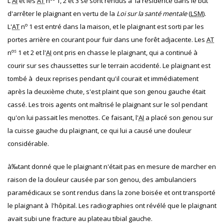
L'
AI
et les
AT
n
1, 2 et 3 se sont rendus à la résidence dans le but
d'arrêter le plaignant en vertu de la
Loi sur la santé mentale
(
LSM
).
o
L'
AT
n
1 est entré dans la maison, et le plaignant est sorti par les
portes arrière en courant pour fuir dans une forêt adjacente. Les
AT
os
n
1 et 2 et l'
AI
ont pris en chasse le plaignant, qui a continué à
courir sur ses chaussettes sur le terrain accidenté. Le plaignant est
tombé à deux reprises pendant qu'il courait et immédiatement
après la deuxième chute, s'est plaint que son genou gauche était
cassé. Les trois agents ont maîtrisé le plaignant sur le sol pendant
qu'on lui passait les menottes. Ce faisant, l'
AI
a placé son genou sur
la cuisse gauche du plaignant, ce qui lui a causé une douleur
considérable.
à‰tant donné que le plaignant n'était pas en mesure de marcher en
raison de la douleur causée par son genou, des ambulanciers
paramédicaux se sont rendus dans la zone boisée et ont transporté
le plaignant à l'hôpital. Les radiographies ont révélé que le plaignant
avait subi une fracture au plateau tibial gauche.