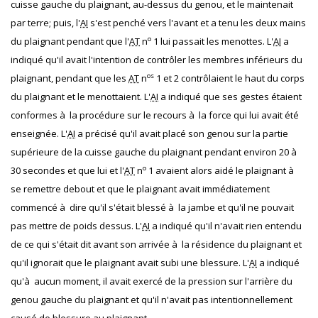
cuisse gauche du plaignant, au-dessus du genou, et le maintenait
par terre; puis, l'
AI
s'est penché vers l'avant et a tenu les deux mains
o
du plaignant pendant que l'
AT
n
1 lui passait les menottes. L'
AI
a
indiqué qu'il avait l'intention de contrôler les membres inférieurs du
os
plaignant, pendant que les
AT
n
1 et 2 contrôlaient le haut du corps
du plaignant et le menottaient. L'
AI
a indiqué que ses gestes étaient
conformes à la procédure sur le recours à la force qui lui avait été
enseignée. L'
AI
a précisé qu'il avait placé son genou sur la partie
supérieure de la cuisse gauche du plaignant pendant environ 20 à
o
30 secondes et que lui et l'
AT
n
1 avaient alors aidé le plaignant à
se remettre debout et que le plaignant avait immédiatement
commencé à dire qu'il s'était blessé à la jambe et qu'il ne pouvait
pas mettre de poids dessus. L'
AI
a indiqué qu'il n'avait rien entendu
de ce qui s'était dit avant son arrivée à la résidence du plaignant et
qu'il ignorait que le plaignant avait subi une blessure. L'
AI
a indiqué
qu'à aucun moment, il avait exercé de la pression sur l'arrière du
genou gauche du plaignant et qu'il n'avait pas intentionnellement
causé de blessure au plaignant.