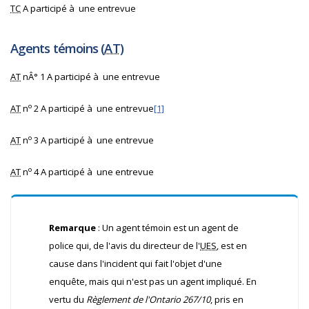
TC
A participé à une entrevue
Agents témoins (
AT
)
AT
nÂ° 1 A participé à une entrevue
o
AT
n
2 A participé à une entrevue
[1]
o
AT
n
3 A participé à une entrevue
o
AT
n
4 A participé à une entrevue
Remarque
: Un agent témoin est un agent de
police qui, de l'avis du directeur de l'
UES
, est en
cause dans l'incident qui fait l'objet d'une
enquête, mais qui n'est pas un agent impliqué. En
vertu du
Règlement de l'Ontario 267/10
, pris en