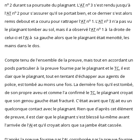
o
o
n
2 durant sa poursuite du plaignant. L'
AT
n
3 s'est rendu jusqu'à
o
l'
AT
n
2 pour s'assurer qu'il se portait bien, et ce dernier s'est alors
o
o
remis debout et a couru pour rattraper l'
AT
n
1. L'
AT
n
3 n'a pas vu
o
le plaignant tomber au sol, mais il a observé l'
AT
n
1 à la droite de
celui-ci et l'
AI
à sa gauche alors que le plaignant était menotté, les
mains dans le dos.
Compte tenu de l'ensemble de la preuve, mais tout en accordant un
poids particulier à la preuve fournie par le plaignant et le
TC
, il est
clair que le plaignant, tout en tentant d'échapper aux agents de
police, est tombé au moins une fois. La dernière fois qu'il est tombé,
de son propre aveu et comme l'a confirmé le
TC
, le plaignant croyait
que son genou gauche était fracturé. C'était avant que l'
AI
ait eu un
quelconque contact avec le plaignant. Rien que d'après cet élément
de preuve, il est clair que le plaignant s'est blessé lui-même avant
l'arrivée de l'
AI
et qu'il croyait alors que sa jambe était cassée.
D'après la preuve fournie par l'
AI
, corroborée par la preuve fournie