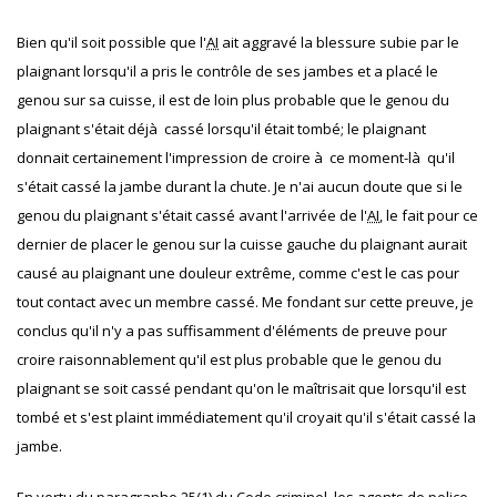
Bien qu'il soit possible que l'
AI
ait aggravé la blessure subie par le
plaignant lorsqu'il a pris le contrôle de ses jambes et a placé le
genou sur sa cuisse, il est de loin plus probable que le genou du
plaignant s'était déjà cassé lorsqu'il était tombé; le plaignant
donnait certainement l'impression de croire à ce moment-là qu'il
s'était cassé la jambe durant la chute. Je n'ai aucun doute que si le
genou du plaignant s'était cassé avant l'arrivée de l'
AI
, le fait pour ce
dernier de placer le genou sur la cuisse gauche du plaignant aurait
causé au plaignant une douleur extrême, comme c'est le cas pour
tout contact avec un membre cassé. Me fondant sur cette preuve, je
conclus qu'il n'y a pas suffisamment d'éléments de preuve pour
croire raisonnablement qu'il est plus probable que le genou du
plaignant se soit cassé pendant qu'on le maîtrisait que lorsqu'il est
tombé et s'est plaint immédiatement qu'il croyait qu'il s'était cassé la
jambe.
En vertu du paragraphe 25(1) du Code criminel, les agents de police