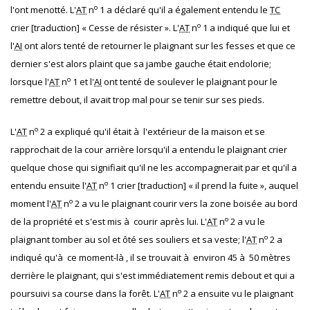
o
l'ont menotté. L'
AT
n
1 a déclaré qu'il a également entendu le
TC
o
crier [traduction] « Cesse de résister ». L'
AT
n
1 a indiqué que lui et
l'
AI
ont alors tenté de retourner le plaignant sur les fesses et que ce
dernier s'est alors plaint que sa jambe gauche était endolorie;
o
lorsque l'
AT
n
1 et l'
AI
ont tenté de soulever le plaignant pour le
remettre debout, il avait trop mal pour se tenir sur ses pieds.
o
L'
AT
n
2 a expliqué qu'il était à l'extérieur de la maison et se
rapprochait de la cour arrière lorsqu'il a entendu le plaignant crier
quelque chose qui signifiait qu'il ne les accompagnerait par et qu'il a
o
entendu ensuite l'
AT
n
1 crier [traduction] « il prend la fuite », auquel
o
moment l'
AT
n
2 a vu le plaignant courir vers la zone boisée au bord
o
de la propriété et s'est mis à courir après lui. L'
AT
n
2 a vu le
o
plaignant tomber au sol et ôté ses souliers et sa veste; l'
AT
n
2 a
indiqué qu'à ce moment-là , il se trouvait à environ 45 à 50 mètres
derrière le plaignant, qui s'est immédiatement remis debout et qui a
o
poursuivi sa course dans la forêt. L'
AT
n
2 a ensuite vu le plaignant