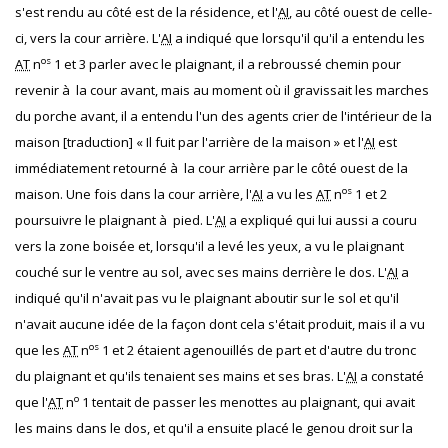
s'est rendu au côté est de la résidence, et l'
AI
, au côté ouest de celle-
ci, vers la cour arrière. L'
AI
a indiqué que lorsqu'il qu'il a entendu les
os
AT
n
1 et 3 parler avec le plaignant, il a rebroussé chemin pour
revenir à la cour avant, mais au moment où il gravissait les marches
du porche avant, il a entendu l'un des agents crier de l'intérieur de la
maison [traduction] « Il fuit par l'arrière de la maison » et l'
AI
est
immédiatement retourné à la cour arrière par le côté ouest de la
os
maison. Une fois dans la cour arrière, l'
AI
a vu les
AT
n
1 et 2
poursuivre le plaignant à pied. L'
AI
a expliqué qui lui aussi a couru
vers la zone boisée et, lorsqu'il a levé les yeux, a vu le plaignant
couché sur le ventre au sol, avec ses mains derrière le dos. L'
AI
a
indiqué qu'il n'avait pas vu le plaignant aboutir sur le sol et qu'il
n'avait aucune idée de la façon dont cela s'était produit, mais il a vu
os
que les
AT
n
1 et 2 étaient agenouillés de part et d'autre du tronc
du plaignant et qu'ils tenaient ses mains et ses bras. L'
AI
a constaté
o
que l'
AT
n
1 tentait de passer les menottes au plaignant, qui avait
les mains dans le dos, et qu'il a ensuite placé le genou droit sur la