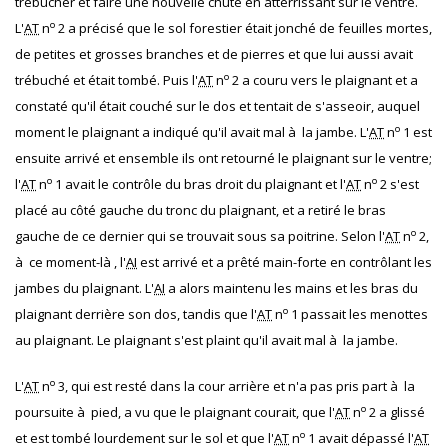
trébucher et faire une nouvelle chute en atterrissant sur le ventre.
o
L'
AT
n
2 a précisé que le sol forestier était jonché de feuilles mortes,
de petites et grosses branches et de pierres et que lui aussi avait
o
trébuché et était tombé. Puis l'
AT
n
2 a couru vers le plaignant et a
constaté qu'il était couché sur le dos et tentait de s'asseoir, auquel
o
moment le plaignant a indiqué qu'il avait mal à la jambe. L'
AT
n
1 est
ensuite arrivé et ensemble ils ont retourné le plaignant sur le ventre;
o
o
l'
AT
n
1 avait le contrôle du bras droit du plaignant et l'
AT
n
2 s'est
placé au côté gauche du tronc du plaignant, et a retiré le bras
o
gauche de ce dernier qui se trouvait sous sa poitrine. Selon l'
AT
n
2,
à ce moment-là , l'
AI
est arrivé et a prêté main-forte en contrôlant les
jambes du plaignant. L'
AI
a alors maintenu les mains et les bras du
o
plaignant derrière son dos, tandis que l'
AT
n
1 passait les menottes
au plaignant. Le plaignant s'est plaint qu'il avait mal à la jambe.
o
L'
AT
n
3, qui est resté dans la cour arrière et n'a pas pris part à la
o
poursuite à pied, a vu que le plaignant courait, que l'
AT
n
2 a glissé
o
et est tombé lourdement sur le sol et que l'
AT
n
1 avait dépassé l'
AT