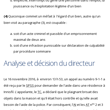
empêche, interrompt ou gêne une personne dans l'emploi, la
jouissance ou l'exploitation légitime d'un bien
(4)
Quiconque commet un méfait à l'égard d'un bien, autre qu'un
bien visé au paragraphe (3), est coupable :
soit d'un acte criminel et passible d'un emprisonnement
maximal de deux ans
soit d'une infraction punissable sur déclaration de culpabilité
par procédure sommaire
Analyse et décision du directeur
Le 16 novembre 2016, à environ 13 h 53, un appel au numéro 9-1-1 a
été reçu par le
SPSS
pour demander de l'aide dans une résidence à
Innisfil. L'appelante, le
TC
, a déclaré que le plaignant brisait des
objets dans la maison et qu'il était hors contrôle et qu'elle avait
os
besoin de l'aide de la police. Par conséquent, l'
AI
et les
AT
n
2 et 3