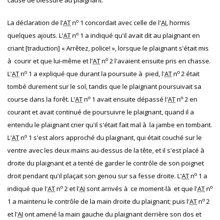
o
La déclaration de l'
AT
n
1 concordait avec celle de l'
AI
, hormis
o
quelques ajouts. L'
AT
n
1 a indiqué qu'il avait dit au plaignant en
criant [traduction] « Arrêtez, police! », lorsque le plaignant s'était mis
o
à courir et que lui-même et l'
AT
n
2 l'avaient ensuite pris en chasse.
o
o
L'
AT
n
1 a expliqué que durant la poursuite à pied, l'
AT
n
2 était
tombé durement sur le sol, tandis que le plaignant poursuivait sa
o
o
course dans la forêt. L'
AT
n
1 avait ensuite dépassé l'
AT
n
2 en
courant et avait continué de poursuivre le plaignant, quand il a
entendu le plaignant crier qu'il s'était fait mal à la jambe en tombant.
o
L'
AT
n
1 s'est alors approché du plaignant, qui était couché sur le
ventre avec les deux mains au-dessus de la tête, et il s'est placé à
droite du plaignant et a tenté de garder le contrôle de son poignet
o
droit pendant qu'il plaçait son genou sur sa fesse droite. L'
AT
n
1 a
o
o
indiqué que l'
AT
n
2 et l'
AI
sont arrivés à ce moment-là et que l'
AT
n
o
1 a maintenu le contrôle de la main droite du plaignant; puis l'
AT
n
2
et l'
AI
ont amené la main gauche du plaignant derrière son dos et