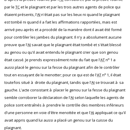
par le
TC
et le plaignant et par les trois autres agents de police qui
étaient présents, l'
AI
n'était pas sur les lieux ni quand le plaignant
est tombé ni quand il a fait les affirmations rapportées, mais est
arrivé peu après et a procédé de la manière dont il avait été formé
pour contrôler les jambes du plaignant. Il n'y a absolument aucune
preuve que l'
AI
savait que le plaignant était tombé et s'était blessé
au genou ou qu'il avait entendu le plaignant crier que son genou
o
était cassé. Je prends expressément note du fait que l'
AT
n
1 a
aussi placé le genou sur la fesse du plaignant afin de le contrôler
o
tout en essayant de le menotter; pour ce qui est de l'
AT
n
1, il était
toutefois situé à droite du plaignant, tandis que l'
AI
se trouvait à sa
gauche. L'acte consistant à placer le genou sur la fesse du plaignant
semble corroborer la déclaration de l'
AI
selon laquelle les agents de
police sont entraînés à prendre le contrôle des membres inférieurs
d'une personne en voie d'être menottée et que l'
AI
appliquait ce qu'il
avait appris quand lui aussi a placé un genou sur la cuisse du
plaignant.