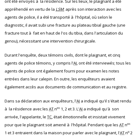
ont été envoyés à la résidence. Sur les lieux, le plaignant a été
appréhendé en vertu de la
LSM
; après son interaction avec les
agents de police, il a été transporté à l'hôpital, où selon le
diagnostic, il avait subi une fracture au plateau tibial gauche (une
fracture tout à fait en haut de l'os du tibia, dans l'articulation du
genou), nécessitant une intervention chirurgicale.
Durant l'enquête, deux témoins civils, dont le plaignant, et cinq
agents de police témoins, y compris l'
AI
, ont été interviewés; tous les
agents de police ont également fourni pour examen les notes
entrées dans leur calepin. En outre, les enquêteurs avaient
également accès aux documents de communication et au registre.
Dans sa déclaration aux enquêteurs, l'
AI
a indiqué qu'il s'était rendu
os
à la résidence avec les
AT
n
1, 2 et 3. L'
AI
a indiqué qu'à son
arrivée, l'appelante, le
TC
, était émotionnelle et insistait vivement
os
pour que le plaignant soit amené à l'hôpital. Pendant que les
AT
n
o
1 et 3 entraient dans la maison pour parler avec le plaignant, l'
AT
n
2