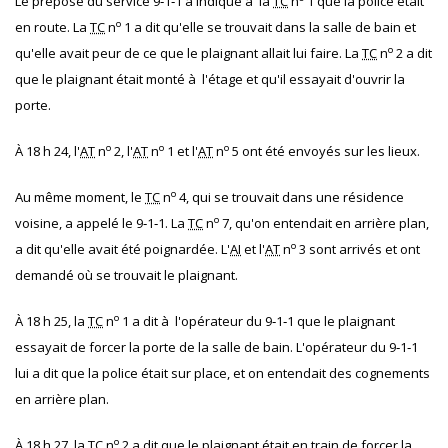
Le préposé du service 9‐1‐1 a indiqué à la
TC
n
1 que la police était
o
en route. La
TC
n
1 a dit qu'elle se trouvait dans la salle de bain et
o
qu'elle avait peur de ce que le plaignant allait lui faire. La
TC
n
2 a dit
que le plaignant était monté à l'étage et qu'il essayait d'ouvrir la
porte.
o
o
o
À 18 h 24, l'
AT
n
2, l'
AT
n
1 et l'
AT
n
5 ont été envoyés sur les lieux.
o
Au même moment, le
TC
n
4, qui se trouvait dans une résidence
o
voisine, a appelé le 9‐1‐1. La
TC
n
7, qu'on entendait en arrière plan,
o
a dit qu'elle avait été poignardée. L'
AI
et l'
AT
n
3 sont arrivés et ont
demandé où se trouvait le plaignant.
o
À 18 h 25, la
TC
n
1 a dit à l'opérateur du 9‐1‐1 que le plaignant
essayait de forcer la porte de la salle de bain. L'opérateur du 9‐1‐1
lui a dit que la police était sur place, et on entendait des cognements
en arrière plan.
o
À 18 h 27, la
TC
n
2 a dit que le plaignant était en train de forcer la