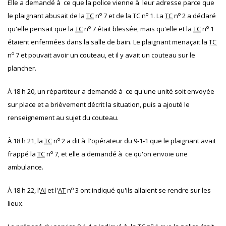
Elle a demandé à ce que la police vienne à leur adresse parce que
o
o
o
le plaignant abusait de la
TC
n
7 et de la
TC
n
1. La
TC
n
2 a déclaré
o
o
qu'elle pensait que la
TC
n
7 était blessée, mais qu'elle et la
TC
n
1
étaient enfermées dans la salle de bain. Le plaignant menaçait la
TC
o
n
7 et pouvait avoir un couteau, et il y avait un couteau sur le
plancher.
À 18 h 20, un répartiteur a demandé à ce qu'une unité soit envoyée
sur place et a brièvement décrit la situation, puis a ajouté le
renseignement au sujet du couteau.
o
À 18 h 21, la
TC
n
2 a dit à l'opérateur du 9‐1‐1 que le plaignant avait
o
frappé la
TC
n
7, et elle a demandé à ce qu'on envoie une
ambulance.
o
À 18 h 22, l'
AI
et l'
AT
n
3 ont indiqué qu'ils allaient se rendre sur les
lieux.
o