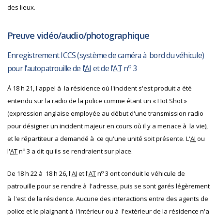
des lieux.
Preuve vidéo/audio/photographique
Enregistrement
ICCS
(système de caméra à bord du véhicule)
o
pour l'autopatrouille de l'
AI
et de l'
AT
n
3
À 18 h 21, l'appel à la résidence où l'incident s'est produit a été
entendu sur la radio de la police comme étant un « Hot Shot »
(expression anglaise employée au début d'une transmission radio
pour désigner un incident majeur en cours où il y a menace à la vie),
et le répartiteur a demandé à ce qu'une unité soit présente. L'
AI
ou
o
l'
AT
n
3 a dit qu'ils se rendraient sur place.
o
De 18 h 22 à 18 h 26, l'
AI
et l'
AT
n
3 ont conduit le véhicule de
patrouille pour se rendre à l'adresse, puis se sont garés légèrement
à l'est de la résidence. Aucune des interactions entre des agents de
police et le plaignant à l'intérieur ou à l'extérieur de la résidence n'a