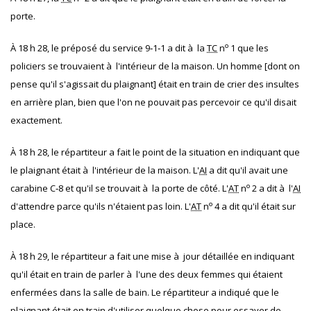
porte.
o
À 18 h 28, le préposé du service 9‐1‐1 a dit à la
TC
n
1 que les
policiers se trouvaient à l'intérieur de la maison. Un homme [dont on
pense qu'il s'agissait du plaignant] était en train de crier des insultes
en arrière plan, bien que l'on ne pouvait pas percevoir ce qu'il disait
exactement.
À 18 h 28, le répartiteur a fait le point de la situation en indiquant que
le plaignant était à l'intérieur de la maison. L'
AI
a dit qu'il avait une
o
carabine C‐8 et qu'il se trouvait à la porte de côté. L'
AT
n
2 a dit à l'
AI
o
d'attendre parce qu'ils n'étaient pas loin. L'
AT
n
4 a dit qu'il était sur
place.
À 18 h 29, le répartiteur a fait une mise à jour détaillée en indiquant
qu'il était en train de parler à l'une des deux femmes qui étaient
enfermées dans la salle de bain. Le répartiteur a indiqué que le
plaignant était en train d'utiliser quelque chose pour essayer de