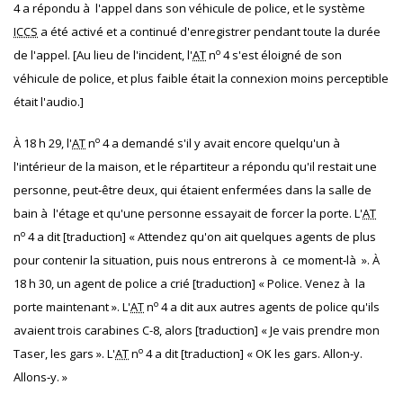
4 a répondu à l'appel dans son véhicule de police, et le système
ICCS
a été activé et a continué d'enregistrer pendant toute la durée
o
de l'appel. [Au lieu de l'incident, l'
AT
n
4 s'est éloigné de son
véhicule de police, et plus faible était la connexion moins perceptible
était l'audio.]
o
À 18 h 29, l'
AT
n
4 a demandé s'il y avait encore quelqu'un à
l'intérieur de la maison, et le répartiteur a répondu qu'il restait une
personne, peut‐être deux, qui étaient enfermées dans la salle de
bain à l'étage et qu'une personne essayait de forcer la porte. L'
AT
o
n
4 a dit [traduction] « Attendez qu'on ait quelques agents de plus
pour contenir la situation, puis nous entrerons à ce moment‐là ». À
18 h 30, un agent de police a crié [traduction] « Police. Venez à la
o
porte maintenant ». L'
AT
n
4 a dit aux autres agents de police qu'ils
avaient trois carabines C-8, alors [traduction] « Je vais prendre mon
o
Taser, les gars ». L'
AT
n
4 a dit [traduction] « OK les gars. Allon‐y.
Allons‐y. »