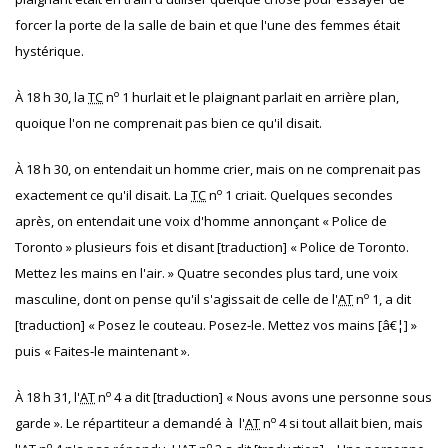
forcer la porte de la salle de bain et que l'une des femmes était
hystérique.
o
À 18 h 30, la
TC
n
1 hurlait et le plaignant parlait en arrière plan,
quoique l'on ne comprenait pas bien ce qu'il disait.
À 18 h 30, on entendait un homme crier, mais on ne comprenait pas
o
exactement ce qu'il disait. La
TC
n
1 criait. Quelques secondes
après, on entendait une voix d'homme annonçant « Police de
Toronto » plusieurs fois et disant [traduction] « Police de Toronto.
Mettez les mains en l'air. » Quatre secondes plus tard, une voix
o
masculine, dont on pense qu'il s'agissait de celle de l'
AT
n
1, a dit
[traduction] « Posez le couteau. Posez‐le. Mettez vos mains [â€¦] »
puis « Faites‐le maintenant ».
o
À 18 h 31, l'
AT
n
4 a dit [traduction] « Nous avons une personne sous
o
garde ». Le répartiteur a demandé à l'
AT
n
4 si tout allait bien, mais
o
o