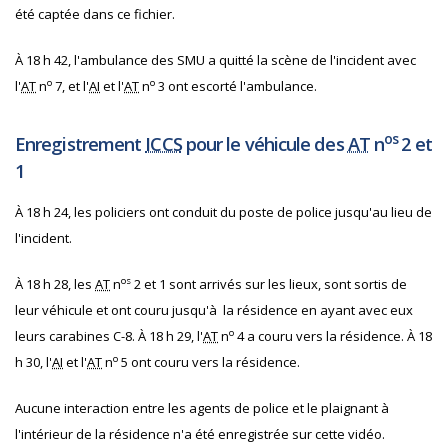
été captée dans ce fichier.
À 18 h 42, l'ambulance des SMU a quitté la scène de l'incident avec
o
o
l'
AT
n
7, et l'
AI
et l'
AT
n
3 ont escorté l'ambulance.
os
Enregistrement
ICCS
pour le véhicule des
AT
n
2 et
1
À 18 h 24, les policiers ont conduit du poste de police jusqu'au lieu de
l'incident.
os
À 18 h 28, les
AT
n
2 et 1 sont arrivés sur les lieux, sont sortis de
leur véhicule et ont couru jusqu'à la résidence en ayant avec eux
o
leurs carabines C-8. À 18 h 29, l'
AT
n
4 a couru vers la résidence. À 18
o
h 30, l'
AI
et l'
AT
n
5 ont couru vers la résidence.
Aucune interaction entre les agents de police et le plaignant à
l'intérieur de la résidence n'a été enregistrée sur cette vidéo.