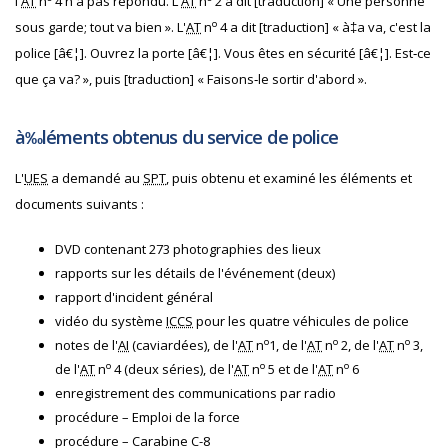
l'
AT
n
4 n'a pas répondu. L'
AT
n
2 a dit [traduction] « Une personne
o
sous garde; tout va bien ». L'
AT
n
4 a dit [traduction] « à‡a va, c'est la
police [â€¦]. Ouvrez la porte [â€¦]. Vous êtes en sécurité [â€¦]. Est‐ce
que ça va? », puis [traduction] « Faisons‐le sortir d'abord ».
à‰léments obtenus du service de police
L'
UES
a demandé au
SPT
, puis obtenu et examiné les éléments et
documents suivants :
DVD contenant 273 photographies des lieux
rapports sur les détails de l'événement (deux)
rapport d'incident général
vidéo du système
ICCS
pour les quatre véhicules de police
o
o
o
notes de l'
AI
(caviardées), de l'
AT
n
1, de l'
AT
n
2, de l'
AT
n
3,
o
o
o
de l'
AT
n
4 (deux séries), de l'
AT
n
5 et de l'
AT
n
6
enregistrement des communications par radio
procédure – Emploi de la force
procédure – Carabine C-8