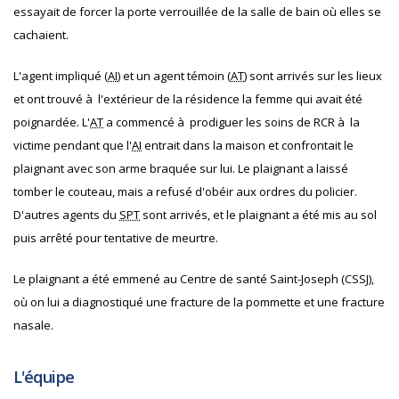
essayait de forcer la porte verrouillée de la salle de bain où elles se
cachaient.
L'agent impliqué (
AI
) et un agent témoin (
AT
) sont arrivés sur les lieux
et ont trouvé à l'extérieur de la résidence la femme qui avait été
poignardée. L'
AT
a commencé à prodiguer les soins de RCR à la
victime pendant que l'
AI
entrait dans la maison et confrontait le
plaignant avec son arme braquée sur lui. Le plaignant a laissé
tomber le couteau, mais a refusé d'obéir aux ordres du policier.
D'autres agents du
SPT
sont arrivés, et le plaignant a été mis au sol
puis arrêté pour tentative de meurtre.
Le plaignant a été emmené au Centre de santé Saint-Joseph (
CSSJ
),
où on lui a diagnostiqué une fracture de la pommette et une fracture
nasale.
L'équipe