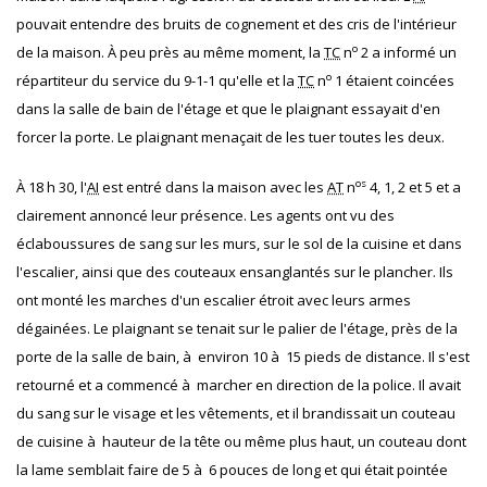
pouvait entendre des bruits de cognement et des cris de l'intérieur
o
de la maison. À peu près au même moment, la
TC
n
2 a informé un
o
répartiteur du service du 9-1-1 qu'elle et la
TC
n
1 étaient coincées
dans la salle de bain de l'étage et que le plaignant essayait d'en
forcer la porte. Le plaignant menaçait de les tuer toutes les deux.
os
À 18 h 30, l'
AI
est entré dans la maison avec les
AT
n
4, 1, 2 et 5 et a
clairement annoncé leur présence. Les agents ont vu des
éclaboussures de sang sur les murs, sur le sol de la cuisine et dans
l'escalier, ainsi que des couteaux ensanglantés sur le plancher. Ils
ont monté les marches d'un escalier étroit avec leurs armes
dégainées. Le plaignant se tenait sur le palier de l'étage, près de la
porte de la salle de bain, à environ 10 à 15 pieds de distance. Il s'est
retourné et a commencé à marcher en direction de la police. Il avait
du sang sur le visage et les vêtements, et il brandissait un couteau
de cuisine à hauteur de la tête ou même plus haut, un couteau dont
la lame semblait faire de 5 à 6 pouces de long et qui était pointée