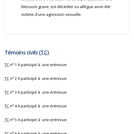
blessure grave, est décédée ou allègue avoir été
victime d'une agression sexuelle.
Témoins civils (
TC
)
o
TC
n
1 A participé à une entrevue
o
TC
n
2 A participé à une entrevue
o
TC
n
3 A participé à une entrevue
o
TC
n
4 A participé à une entrevue
o
TC
n
5 A participé à une entrevue
o
TC
n
6 A participé à une entrevue