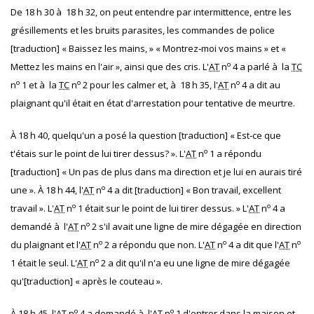
De 18 h 30 à 18 h 32, on peut entendre par intermittence, entre les
grésillements et les bruits parasites, les commandes de police
[traduction] « Baissez les mains, » « Montrez‐moi vos mains » et «
o
Mettez les mains en l'air », ainsi que des cris. L'
AT
n
4 a parlé à la
TC
o
o
o
n
1 et à la
TC
n
2 pour les calmer et, à 18 h 35, l'
AT
n
4 a dit au
plaignant qu'il était en état d'arrestation pour tentative de meurtre.
À 18 h 40, quelqu'un a posé la question [traduction] « Est‐ce que
o
t'étais sur le point de lui tirer dessus? ». L'
AT
n
1 a répondu
[traduction] « Un pas de plus dans ma direction et je lui en aurais tiré
o
une ». À 18 h 44, l'
AT
n
4 a dit [traduction] « Bon travail, excellent
o
o
travail ». L'
AT
n
1 était sur le point de lui tirer dessus. » L'
AT
n
4 a
o
demandé à l'
AT
n
2 s'il avait une ligne de mire dégagée en direction
o
o
o
du plaignant et l'
AT
n
2 a répondu que non. L'
AT
n
4 a dit que l'
AT
n
o
1 était le seul. L'
AT
n
2 a dit qu'il n'a eu une ligne de mire dégagée
qu'[traduction] « après le couteau ».
o
o
À 18 h 45, l'
AT
n
4 a demandé à l'
AT
n
1 d'entrer dans la maison et