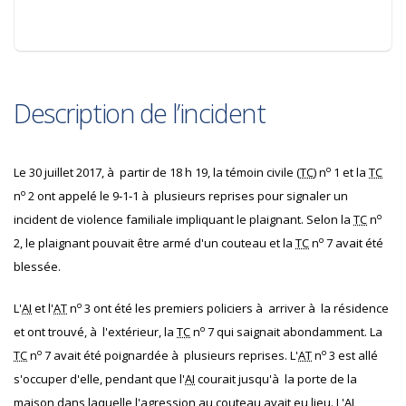
Description de l’incident
o
Le 30 juillet 2017, à partir de 18 h 19, la témoin civile (
TC
) n
1 et la
TC
o
n
2 ont appelé le 9‐1‐1 à plusieurs reprises pour signaler un
o
incident de violence familiale impliquant le plaignant. Selon la
TC
n
o
2, le plaignant pouvait être armé d'un couteau et la
TC
n
7 avait été
blessée.
o
L'
AI
et l'
AT
n
3 ont été les premiers policiers à arriver à la résidence
o
et ont trouvé, à l'extérieur, la
TC
n
7 qui saignait abondamment. La
o
o
TC
n
7 avait été poignardée à plusieurs reprises. L'
AT
n
3 est allé
s'occuper d'elle, pendant que l'
AI
courait jusqu'à la porte de la
maison dans laquelle l'agression au couteau avait eu lieu. L'
AI