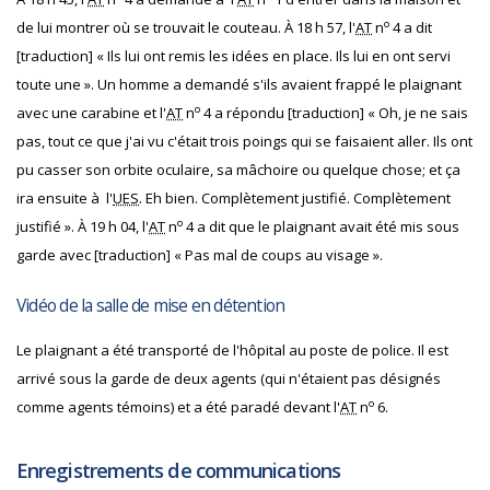
o
de lui montrer où se trouvait le couteau. À 18 h 57, l'
AT
n
4 a dit
[traduction] « Ils lui ont remis les idées en place. Ils lui en ont servi
toute une ». Un homme a demandé s'ils avaient frappé le plaignant
o
avec une carabine et l'
AT
n
4 a répondu [traduction] « Oh, je ne sais
pas, tout ce que j'ai vu c'était trois poings qui se faisaient aller. Ils ont
pu casser son orbite oculaire, sa mâchoire ou quelque chose; et ça
ira ensuite à l'
UES
. Eh bien. Complètement justifié. Complètement
o
justifié ». À 19 h 04, l'
AT
n
4 a dit que le plaignant avait été mis sous
garde avec [traduction] « Pas mal de coups au visage ».
Vidéo de la salle de mise en détention
Le plaignant a été transporté de l'hôpital au poste de police. Il est
arrivé sous la garde de deux agents (qui n'étaient pas désignés
o
comme agents témoins) et a été paradé devant l'
AT
n
6.
Enregistrements de communications