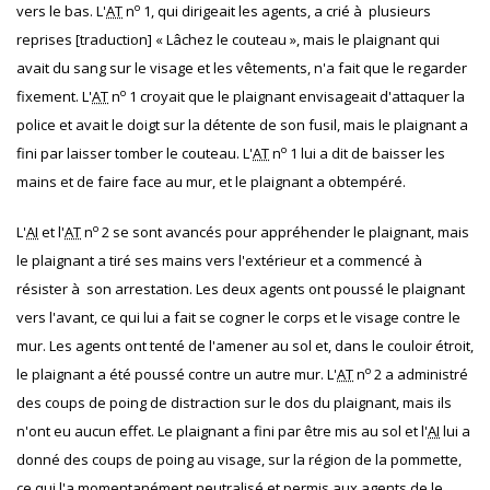
o
vers le bas. L'
AT
n
1, qui dirigeait les agents, a crié à plusieurs
reprises [traduction] « Lâchez le couteau », mais le plaignant qui
avait du sang sur le visage et les vêtements, n'a fait que le regarder
o
fixement. L'
AT
n
1 croyait que le plaignant envisageait d'attaquer la
police et avait le doigt sur la détente de son fusil, mais le plaignant a
o
fini par laisser tomber le couteau. L'
AT
n
1 lui a dit de baisser les
mains et de faire face au mur, et le plaignant a obtempéré.
o
L'
AI
et l'
AT
n
2 se sont avancés pour appréhender le plaignant, mais
le plaignant a tiré ses mains vers l'extérieur et a commencé à
résister à son arrestation. Les deux agents ont poussé le plaignant
vers l'avant, ce qui lui a fait se cogner le corps et le visage contre le
mur. Les agents ont tenté de l'amener au sol et, dans le couloir étroit,
o
le plaignant a été poussé contre un autre mur. L'
AT
n
2 a administré
des coups de poing de distraction sur le dos du plaignant, mais ils
n'ont eu aucun effet. Le plaignant a fini par être mis au sol et l'
AI
lui a
donné des coups de poing au visage, sur la région de la pommette,
ce qui l'a momentanément neutralisé et permis aux agents de le