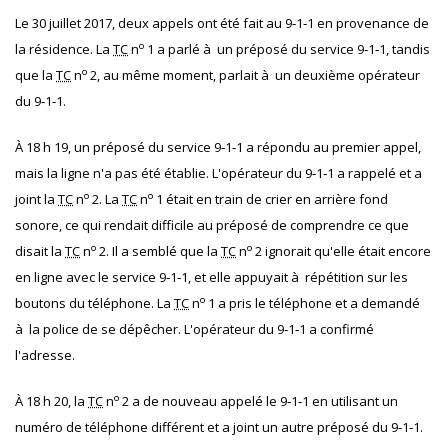
Le 30 juillet 2017, deux appels ont été fait au 9‐1‐1 en provenance de
o
la résidence. La
TC
n
1 a parlé à un préposé du service 9‐1‐1, tandis
o
que la
TC
n
2, au même moment, parlait à un deuxième opérateur
du 9‐1‐1.
À 18 h 19, un préposé du service 9‐1‐1 a répondu au premier appel,
mais la ligne n'a pas été établie. L'opérateur du 9‐1‐1 a rappelé et a
o
o
joint la
TC
n
2. La
TC
n
1 était en train de crier en arrière fond
sonore, ce qui rendait difficile au préposé de comprendre ce que
o
o
disait la
TC
n
2. Il a semblé que la
TC
n
2 ignorait qu'elle était encore
en ligne avec le service 9‐1‐1, et elle appuyait à répétition sur les
o
boutons du téléphone. La
TC
n
1 a pris le téléphone et a demandé
à la police de se dépêcher. L'opérateur du 9‐1‐1 a confirmé
l'adresse.
o
À 18 h 20, la
TC
n
2 a de nouveau appelé le 9‐1‐1 en utilisant un
numéro de téléphone différent et a joint un autre préposé du 9‐1‐1.