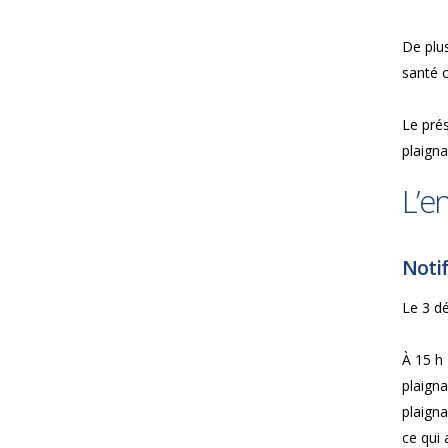
De plus
santé o
Le prés
plaigna
L’e
Notif
Le 3 dé
À 15 h
plaigna
plaigna
ce qui 