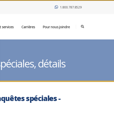
1.800.787.8529
 services
Carrières
Pour nous joindre
éciales, détails
nquêtes spéciales -