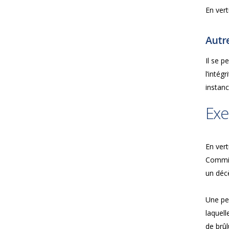
En vert
Autre
Il se 
l’intég
instan
Exe
En vert
Commis
un déc
Une per
laquell
de brûl