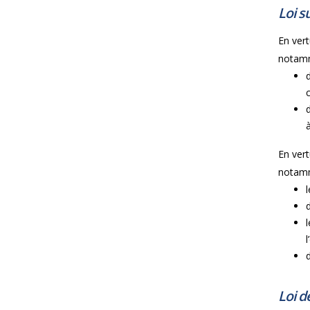
Loi su
En vertu
notam
En vertu
notam
Loi d