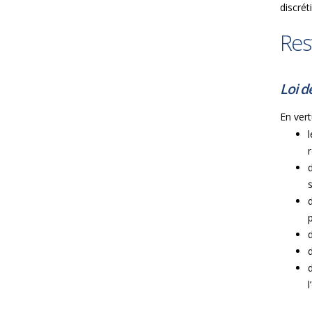
discrét
Res
Loi d
En vert
l