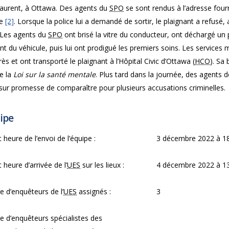
Laurent, à Ottawa. Des agents du
SPO
se sont rendus à l’adresse four
le
[2]
. Lorsque la police lui a demandé de sortir, le plaignant a refusé,
 Les agents du
SPO
ont brisé la vitre du conducteur, ont déchargé un pi
nt du véhicule, puis lui ont prodigué les premiers soins. Les services
ès et ont transporté le plaignant à l’Hôpital Civic d’Ottawa (
HCO
). Sa 
e la
Loi sur la santé mentale
. Plus tard dans la journée, des agents d
 sur promesse de comparaître pour plusieurs accusations criminelles.
ipe
 heure de l’envoi de l’équipe :
3 décembre 2022 à 18
 heure d’arrivée de l’
UES
sur les lieux :
4 décembre 2022 à 13
 d’enquêteurs de l’
UES
assignés :
3
 d’enquêteurs spécialistes des