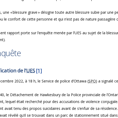
, une « blessure grave » désigne toute autre blessure subie par une p
u le confort de cette personne et qui n’est pas de nature passagère 
ent rapport porte sur l’enquête menée par l’UES au sujet de la bless
nt).
nquête
ication de l’
UES
[1]
cembre 2022, à 18 h, le Service de police d’Ottawa (
SPO
) a signalé ce 
 40, le Détachement de Hawkesbury de la Police provinciale de l’Onta
nt, lequel était recherché pour des accusations de violence conjugale.
nt avait tenu des propos suicidaires avant de s’enfuir de sa résidenc
avait révélé qu’il se trouvait dans un parc de stationnement situé da