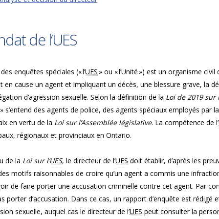
dat de l’UES
 des enquêtes spéciales (« l’
UES
» ou « l’Unité ») est un organisme civil
t en cause un agent et impliquant un décès, une blessure grave, la 
égation d’agression sexuelle. Selon la définition de la
Loi de 2019 sur 
 » s’entend des agents de police, des agents spéciaux employés par 
aix en vertu de la
Loi sur l’Assemblée législative
. La compétence de l’
aux, régionaux et provinciaux en Ontario.
u de la
Loi sur l’
UES
, le directeur de l’
UES
doit établir, d’après les preu
des motifs raisonnables de croire qu’un agent a commis une infraction c
oir de faire porter une accusation criminelle contre cet agent. Par cont
s porter d’accusation. Dans ce cas, un rapport d’enquête est rédigé et 
sion sexuelle, auquel cas le directeur de l’
UES
peut consulter la perso