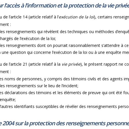
r l’accès à l’information et la protection de la vie privé
 de l’article 14 (article relatif à l’
exécution de la loi
), certains rensei
ment :
des renseignements qui révèlent des techniques ou méthodes d’enquête
chargés de l’exécution de la loi;
des renseignements dont on pourrait raisonnablement s’attendre à ce qu
à une question qui concerne l’exécution de la loi ou à une enquête me
 de l’article 21 (article relatif à la
vie privée
), le présent rapport ne 
ment :
les noms de personnes, y compris des témoins civils et des agents im
des renseignements sur le lieu de l’incident;
les déclarations des témoins et les éléments de preuve qui ont été four
l’enquête;
d’autres identifiants susceptibles de révéler des renseignements pers
e 2004 sur la protection des renseignements personnel