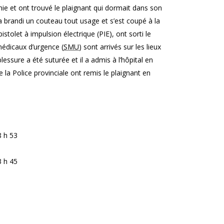
nie et ont trouvé le plaignant qui dormait dans son
 a brandi un couteau tout usage et s’est coupé à la
stolet à impulsion électrique (PIE), ont sorti le
 médicaux d’urgence (
SMU
) sont arrivés sur les lieux
blessure a été suturée et il a admis à l’hôpital en
e la Police provinciale ont remis le plaignant en
 h 53
 h 45