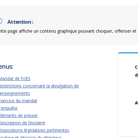
Attention :
tte page affiche un contenu graphique pouvant choquer, offenser et 
enus:
C
d
Mandat de l’UES
Restrictions concernant la divulgation de
renseignements
Exercice du mandat
A
L’enquête
Éléments de preuve
Description de l’incident
Dispositions législatives pertinentes
Analyse et décision du directeur