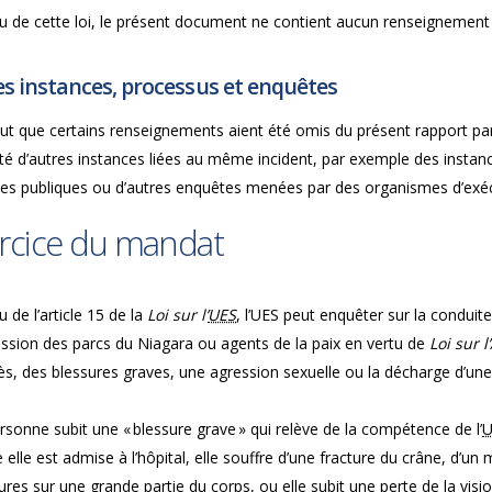
u de cette loi, le présent document ne contient aucun renseignement 
s instances, processus et enquêtes
peut que certains renseignements aient été omis du présent rapport pa
rité d’autres instances liées au même incident, par exemple des insta
ces publiques ou d’autres enquêtes menées par des organismes d’exécu
rcice du mandat
u de l’article 15 de la
Loi sur l’
UES
, l’UES peut enquêter sur la conduit
sion des parcs du Niagara ou agents de la paix en vertu de
Loi sur 
ès, des blessures graves, une agression sexuelle ou la décharge d’un
sonne subit une « blessure grave » qui relève de la compétence de l’
U
e elle est admise à l’hôpital, elle souffre d’une fracture du crâne, d’u
ures sur une grande partie du corps, ou elle subit une perte de la visio