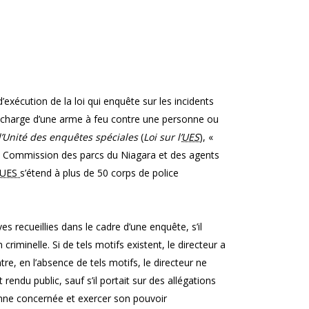
 d’exécution de la loi qui enquête sur les incidents
décharge d’une arme à feu contre une personne ou
l’Unité des enquêtes spéciales
(
Loi sur l’
UES
), «
la Commission des parcs du Niagara et des agents
UES
s’étend à plus de 50 corps de police
ves recueillies dans le cadre d’une enquête, s’il
riminelle. Si de tels motifs existent, le directeur a
re, en l’absence de tels motifs, le directeur ne
rendu public, sauf s’il portait sur des allégations
nne concernée et exercer son pouvoir