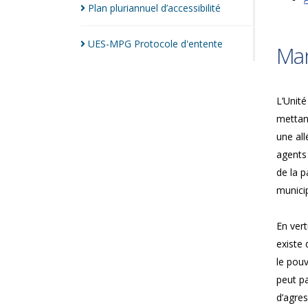
Plan pluriannuel
d’accessibilité
UES-MPG Protocole
d'entente
Man
L’Unité
mettan
une all
agents
de la p
municip
En vert
existe 
le pouv
peut pa
d’agres