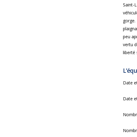
Saint-
véhicu
gorge.
plaigna
peu apr
vertu d
liberté
L’équ
Date et
Date et
Nombre
Nombre